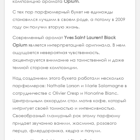
композицию аромата
Opium
.
С тех пор парфюмерный букет не единожды
становился лучшим в своем роде, а потому в 2009
году он получил вторую жизнь.
Современный аромат
Yves Saint Laurent Black
Opium
является интерпретацией оригинала. В нем
ощущается невероятная чувственность,
акцентируется внимание на таинственной и даже
темной стороне композиции.
Над созданием этого букета работали несколько
парфюмеров: Nathalie Lorson и Marie Salamagne в
сотрудничестве с Olivier Cresp и Honorine Blanc.
Центральным аккордом стал мотив кофе, который
интригует своей томностью и интенсивностью.
Своеобразный гламурный рок этому парфюму
придает звучанию ванили, жасмина, розового
перца, флердоранжа, кедра и пачули.