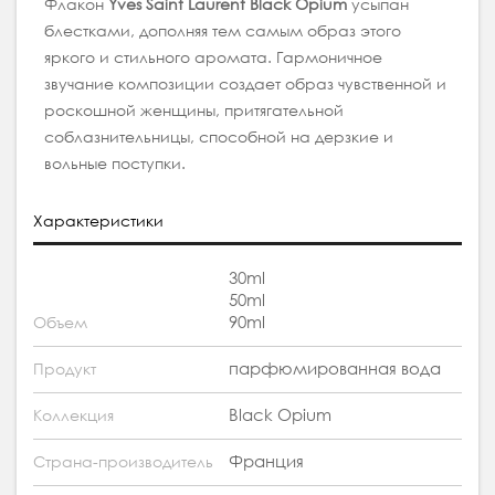
Флакон
Yves Saint Laurent Black Opium
усыпан
блестками, дополняя тем самым образ этого
яркого и стильного аромата. Гармоничное
звучание композиции создает образ чувственной и
роскошной женщины, притягательной
соблазнительницы, способной на дерзкие и
вольные поступки.
Характеристики
30ml
50ml
90ml
Объем
парфюмированная вода
Продукт
Black Opium
Коллекция
Франция
Страна-производитель