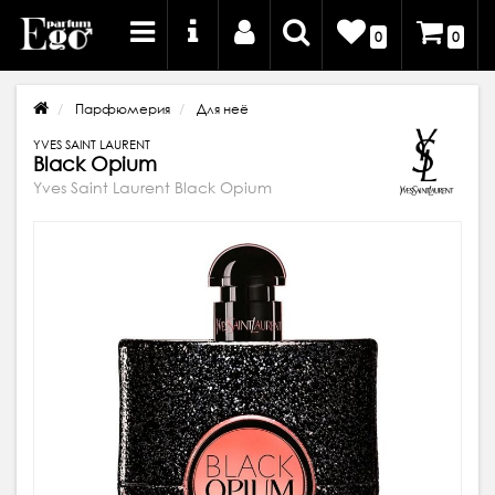
0
0
Парфюмерия
Для неё
YVES SAINT LAURENT
Black Opium
Yves Saint Laurent Black Opium