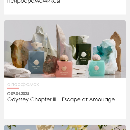
нейроаромамиксы
о парфюмах
09.04.2025
Odyssey Chapter III – Escape от Amouage