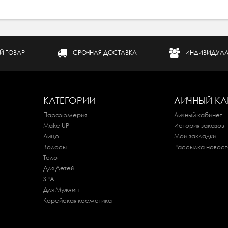
Й ТОВАР
СРОЧНАЯ ДОСТАВКА
ИНДИВИДУАЛ
КАТЕГОРИИ
ЛИЧНЫЙ КА
Парфюмерия
Личный кабинет
Make UP
История заказов
Лицо
Мои закладки
Волосы
Рассылка новост
Тело
Для Детей
SPA
Для Мужчин
Корейская косметика