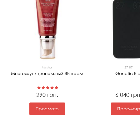
очищение
1
Missha
27 87
Многофункциональный ВВ-крем
Genetic Blis
290 грн.
6 040 грн
Просмотр
Просмот