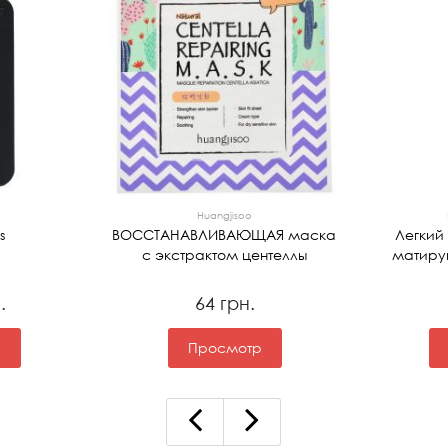
Huangjisoo
s
ВОССТАНАВЛИВАЮЩАЯ маска
Легкий
с экстрактом центеллы
матир
.
64 грн.
р
Просмотр