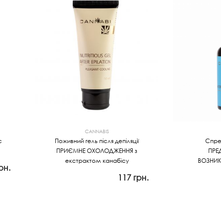
CANNABIS
с
Поживний гель після депіляції
Спрей
ПРИЄМНЕ ОХОЛОДЖЕННЯ з
ПРЕ
екстрактом канабісу
ВОЗНИК
рн.
117 грн.
Просмотр
Прос