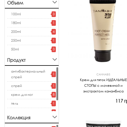
чувствительная,
Объем
склонная к
1
шелушению
100ml
3
проблемная
1
180ml
1
200ml
4
250ml
1
50ml
3
Продукт
антибактериальный
1
CANNABIS
спрей
Крем для пяток ИДЕАЛЬНЫЕ
СТОПЫ с мочевиной и
спрей
1
экстрактом кананбиса
крем для ног
8
117 г
гель
1
Просмотр
крем для тела
2
Коллекция
крем для рук
1