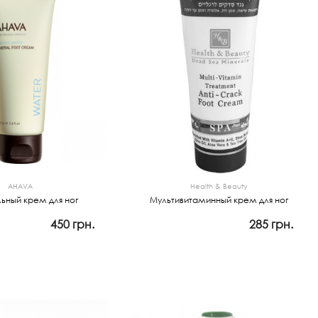
AHAVA
Health & Beauty
ьный крем для ног
Мультивитаминный крем для ног
450 грн.
285 грн.
мотр
Закончился