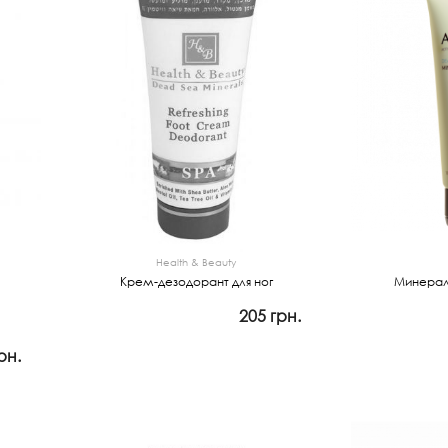
Health & Beauty
Крем-дезодорант для ног
Минерал
205 грн.
Прос
Закончился
рн.