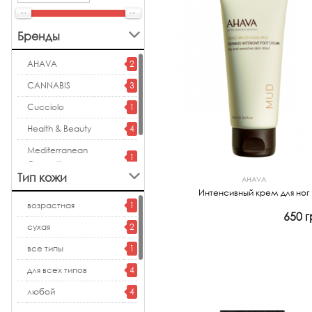
Бренды
AHAVA
2
CANNABIS
3
Cucciolo
1
Health & Beauty
4
Mediterranean
1
Cosmetics
Тип кожи
AHAVA
MonPlatin
1
Интенсивный крем для ног
возрастная
1
650 г
сухая
2
Просмотр
все типы
1
для всех типов
4
любой
4