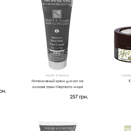
Health & Beauty
Medite
Интенсивный крем для ног на
К
основе грязи Мертвого моря
рн.
257 грн.
Прос
Закончился