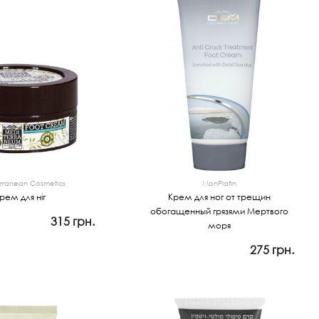
rranean Cosmetics
MonPlatin
рем для ніг
Крем для ног от трещин
обогащенный грязями Мертвого
315 грн.
моря
мотр
275 грн.
Просмотр