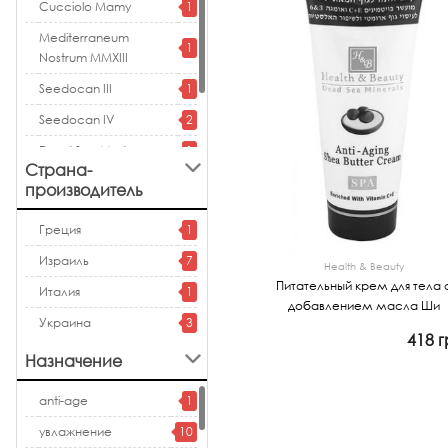
Cucciolo Mamy
1
Mediterraneum
1
Nostrum MMXIII
Seedocan III
1
Seedocan IV
2
Dead Sea Mud
1
Страна-
Dead Sea Water
1
производитель
DMS Dead Sea Minerals
1
Греция
1
Израиль
7
Health & Beauty
Питательный крем для тела 
Италия
1
добавлением масла Ши
Украина
3
418 г
Назначение
Закончился
anti-age
1
увлажнение
10