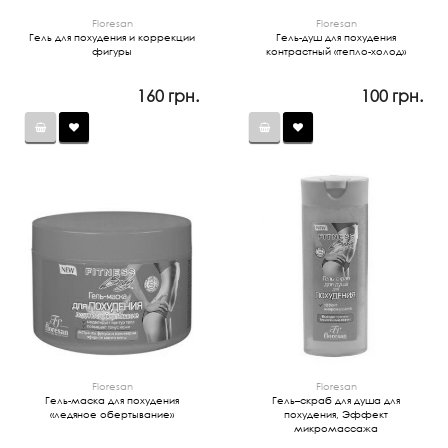
Floresan
Floresan
Гель для похудения и коррекции
Гель-душ для похудения
фигуры
контрастный «тепло-холод»
160 грн.
100 грн.
Floresan
Floresan
Гель-маска для похудения
Гель–скраб для душа для
«ледяное обертывание»
похудения, Эффект
микромассажа