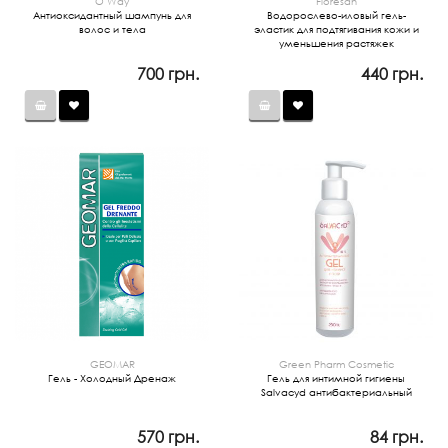
O Way
Floresan
Антиоксидантный шампунь для
Водорослево-иловый гель-
волос и тела
эластик для подтягивания кожи и
уменьшения растяжек
700 грн.
440 грн.
GEOMAR
Green Pharm Cosmetic
Гель - Холодный Дренаж
Гель для интимной гигиены
Salvacyd антибактериальный
570 грн.
84 грн.