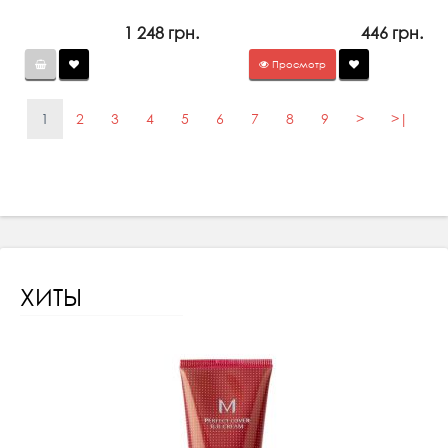
1 248 грн.
446 грн.
Просмотр
1
2
3
4
5
6
7
8
9
>
>|
ХИТЫ