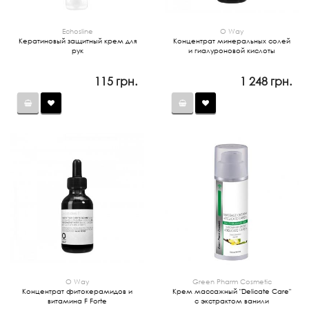
Echosline
O Way
Кератиновый защитный крем для
Концентрат минеральных солей
рук
и гиалуроновой кислоты
115 грн.
1 248 грн.
O Way
Green Pharm Cosmetic
Концентрат фитокерамидов и
Крем массажный "Delicate Care"
витамина F Forte
с экстрактом ванили