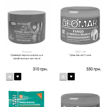
Floresan
GEOMAR
Грязевая термо-маска для
Грязь Белая Глина
проблемных зон тела
310 грн.
550 грн.