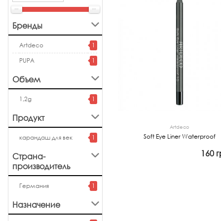
Бренды
Artdeco
1
PUPA
1
Объем
1,2g
1
Продукт
Artdeco
Soft Eye Liner Waterproof
карандаш для век
1
160 г
Страна-
производитель
Просмотр
Германия
1
Назначение