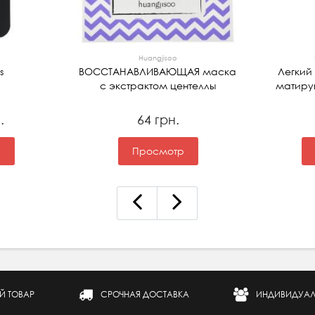
Huangjisoo
s
ВОССТАНАВЛИВАЮЩАЯ маска
Легкий
с экстрактом центеллы
матир
.
64 грн.
р
Просмотр
Й ТОВАР
СРОЧНАЯ ДОСТАВКА
ИНДИВИДУАЛ