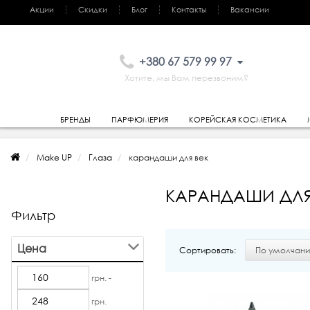
Акции
Скидки
Блог
Контакты
Вакансии
+380 67 579 99 97
Хотите, мы Вам перезвоним?
БРЕНДЫ
ПАРФЮМЕРИЯ
КОРЕЙСКАЯ КОСМЕТИКА
Make UP
Глаза
карандаши для век
КАРАНДАШИ ДЛЯ
Фильтр
Цена
Сортировать:
грн. -
грн.