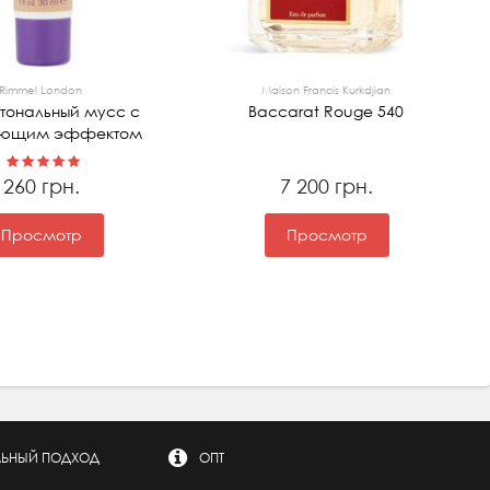
Rimmel London
Maison Francis Kurkdjian
 тональный мусс с
Baccarat Rouge 540
ующим эффектом
260 грн.
7 200 грн.
Просмотр
Просмотр
ЬНЫЙ ПОДХОД
ОПТ