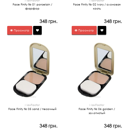
MaxFactor
MaxFactor
Face Finity № 01 porcelain /
Face Finity № 02 ivory / слоновая
фарфор
кость
348 грн.
348 грн.
Просмотр
Просмотр
MaxFactor
MaxFactor
Face Finity № 05 sand / песочный
Face Finity № 06 golden /
золотистый
348 грн.
348 грн.