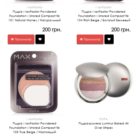
MaxFactor
MaxFactor
Пудра MaxFactor Powdered
Пудра MaxFactor Powdered
Foundation Mirrored Compact №
Foundation Mirrored Compact №
101 Natural Hioney / Натуральный
104 Rich Beige / Богатый Бежевый
Мед
200 грн.
200 грн.
Просмотр
Просмотр
MaxFactor
PUPA
Пудра MaxFactor Powdered
Пудра-румяна Luminys Baked All
Foundation Mirrored Compact №
Over Stripes
105 True Beige / Настоящий
Бежевый