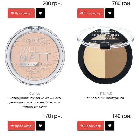
200 грн.
780 грн.
Просмотр
Просмотр
Catrice
WET&WiLD
Матирующая пудра длительного
Паллетка для контуринга
действия с контролем блеска и
жирности кожи
170 грн.
140 грн.
Просмотр
Просмотр