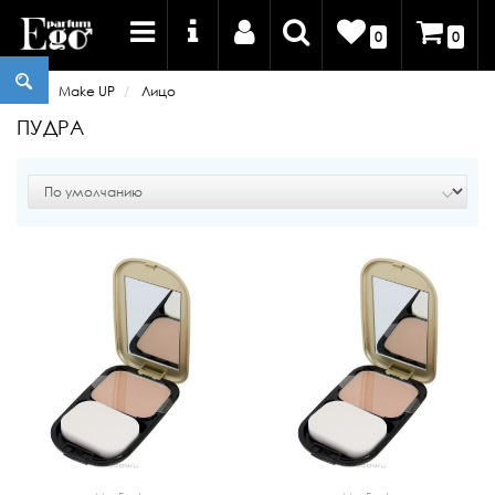
0
0
Make UP
Лицо
ПУДРА