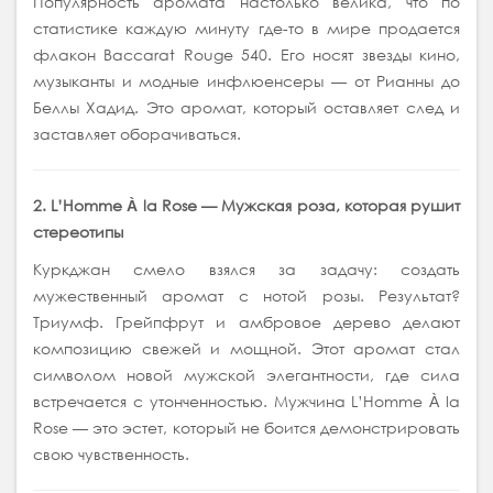
Популярность аромата настолько велика, что по
статистике каждую минуту где-то в мире продается
флакон Baccarat Rouge 540. Его носят звезды кино,
музыканты и модные инфлюенсеры — от Рианны до
Беллы Хадид. Это аромат, который оставляет след и
заставляет оборачиваться.
2. L’Homme À la Rose — Мужская роза, которая рушит
стереотипы
Куркджан смело взялся за задачу: создать
мужественный аромат с нотой розы. Результат?
Триумф. Грейпфрут и амбровое дерево делают
композицию свежей и мощной. Этот аромат стал
символом новой мужской элегантности, где сила
встречается с утонченностью. Мужчина L’Homme À la
Rose — это эстет, который не боится демонстрировать
свою чувственность.