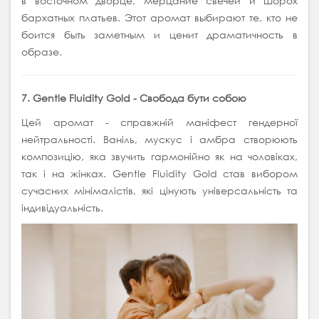
в восточном дворце, мерцание свечей и шорох
бархатных платьев. Этот аромат выбирают те, кто не
боится быть заметным и ценит драматичность в
образе.
7. Gentle Fluidity Gold - Свобода бути собою
Цей аромат - справжній маніфест гендерної
нейтральності. Ваніль, мускус і амбра створюють
композицію, яка звучить гармонійно як на чоловіках,
так і на жінках. Gentle Fluidity Gold став вибором
сучасних мінімалістів, які цінують універсальність та
індивідуальність.