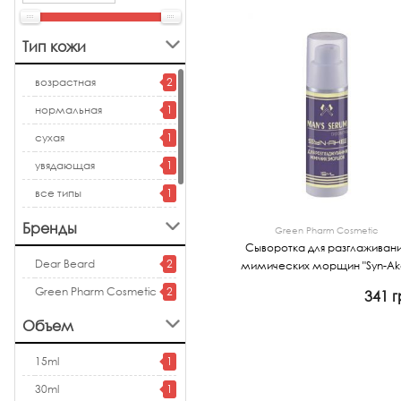
Тип кожи
возрастная
2
нормальная
1
сухая
1
увядающая
1
все типы
1
для всех типов
1
Бренды
Green Pharm Cosmetic
Сыворотка для разглаживани
Dear Beard
2
мимических морщин "Syn-Ak
Green Pharm Cosmetic
2
341 г
Объем
Просмотр
15ml
1
30ml
1