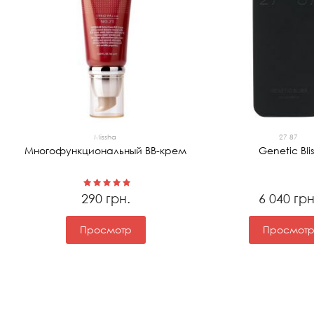
Missha
27 87
Многофункциональный ВВ-крем
Genetic Blis
290 грн.
6 040 грн
Просмотр
Просмот