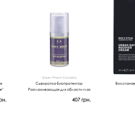
Green Pharm Cosmetic
я
Сыворотка-Биопротектор
Восстанав
e"
Разглаживающая для области глаз
рн.
407 грн.
Просмотр
Прос