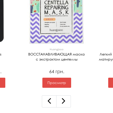
Huangjisoo
s
ВОССТАНАВЛИВАЮЩАЯ маска
Легкий
с экстрактом центеллы
матир
.
64 грн.
р
Просмотр