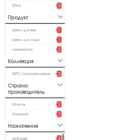
50ml
2
Продукт
крем для век
1
крем для лица
1
сыворотка
2
Коллекция
GPC Мужская серия
2
Страна-
производитель
Италия
2
Украина
2
Назначение
anti-age
4