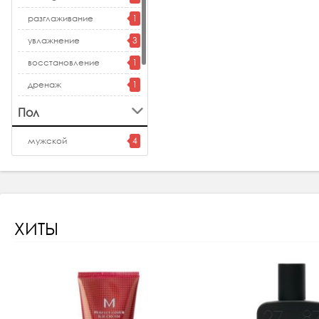
разглаживание
1
увлажнение
3
восстановление
1
дренаж
1
защита
1
Пол
успокаивающий
1
мужской
4
ХИТЫ