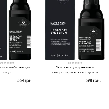
Dear Beard
Dear Beard
ливающий крем для
Увлажняющая дренажная
лица
сыворотка для кожи вокруг глаз
554 грн.
598 грн.
мотр
Просмотр