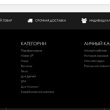
Й ТОВАР
СРОЧНАЯ ДОСТАВКА
ИНДИВИДУАЛ
КАТЕГОРИИ
ЛИЧНЫЙ КА
Парфюмерия
Личный кабинет
Make UP
История заказов
Лицо
Мои закладки
Волосы
Рассылка новост
Тело
Для Детей
SPA
Для Мужчин
Корейская косметика