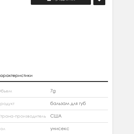
арактеристики
7g
Объем
бальзам для губ
родукт
США
трана-производитель
унисекс
ол