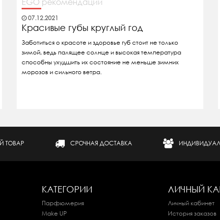
EGO рекомендации
07.12.2021
Красивые губы круглый год
Заботиться о красоте и здоровье губ стоит не только
зимой, ведь палящее солнце и высокая температура
способны ухудшить их состояние не меньше зимних
морозов и сильного ветра.
Й ТОВАР
СРОЧНАЯ ДОСТАВКА
ИНДИВИДУАЛ
КАТЕГОРИИ
ЛИЧНЫЙ КА
Парфюмерия
Личный кабинет
Make UP
История заказов