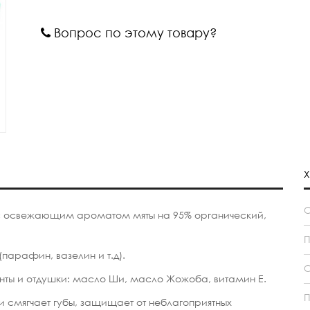
Вопрос по этому товару?
Х
c освежающим ароматом мяты на 95% органический,
П
арафин, вазелин и т.д).
С
енты и отдушки:
масло Ши, масло Жожоба, витамин Е.
П
и смягчает губы, защищает от неблагоприятных