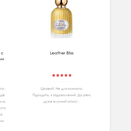
 с
Leather Bliss
Мицеляр
ом
гибис
го,
Цiкавий. Не для кожного.
Маю
iв.
Підходить, я задоволений. До речі,
Ва
ила.
дуже влучний опис) ..
спробу
руто
дуж
та
задово
гом