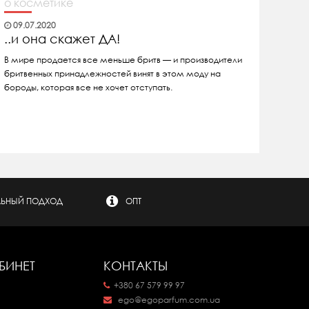
о косметике
09.07.2020
..и она скажет ДА!
В мире продается все меньше бритв — и производители
бритвенных принадлежностей винят в этом моду на
бороды, которая все не хочет отступать.
ЬНЫЙ ПОДХОД
ОПТ
БИНЕТ
КОНТАКТЫ
+380 67 579 99 97
ego@egoparfum.com.ua