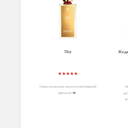
Tilia
Жидк
Максимально комплiментарний
Л
аромат ❤️..
ду
в