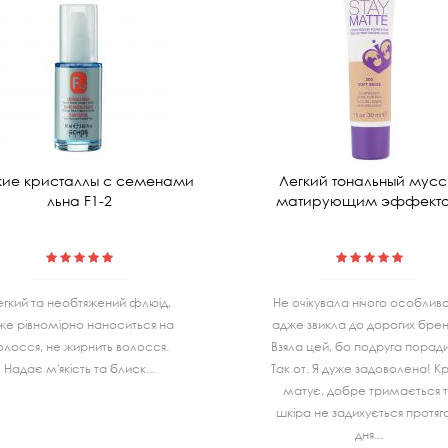
ие кристаллы с семенами
Легкий тональный мусс
льна F1-2
матирующим эффект
егкий та необтяжений флюід,
Не очiкувала нiчого особливо
же рівномірно наноситься на
адже звикла до дорогих бренд
олосся, не жирнить волосся.
Взяла цей, бо подруга порад
Надає м'якість та блиск...
Так от. Я дуже задоволена! К
матує, добре тримається 
шкiра не задихується протя
дня...