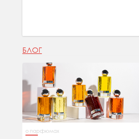
БЛОГ
о парфюмах