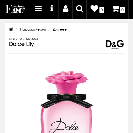
0
0
Парфюмерия
Для неё
DOLCE&GABBANA
Dolce Lily