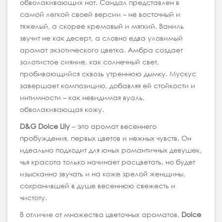
обволакивающих нот. Сандал представлен в
самой легкой своей версии – не восточный и
тяжелый, а скорее кремовый и мягкий. Ваниль
звучит не как десерт, а словно едва уловимый
аромат экзотического цветка. Амбра создает
золотистое сияние, как солнечный свет,
пробивающийся сквозь утреннюю дымку. Мускус
завершает композицию, добавляя ей стойкости и
интимности – как невидимая вуаль,
обволакивающая кожу.
D&G Dolce Lily
– это аромат весеннего
пробуждения, первых цветов и нежных чувств. Он
идеально подходит для юных романтичных девушек,
чья красота только начинает расцветать, но будет
изысканно звучать и на коже зрелой женщины,
сохранившей в душе весеннюю свежесть и
чистоту.
В отличие от множества цветочных ароматов,
Dolce