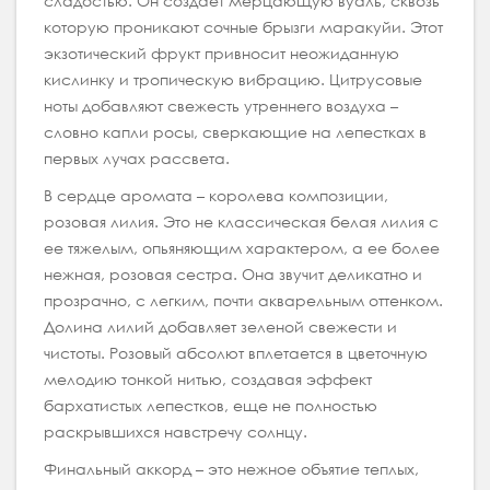
сладостью. Он создает мерцающую вуаль, сквозь
которую проникают сочные брызги маракуйи. Этот
экзотический фрукт привносит неожиданную
кислинку и тропическую вибрацию. Цитрусовые
ноты добавляют свежесть утреннего воздуха –
словно капли росы, сверкающие на лепестках в
первых лучах рассвета.
В сердце аромата – королева композиции,
розовая лилия. Это не классическая белая лилия с
ее тяжелым, опьяняющим характером, а ее более
нежная, розовая сестра. Она звучит деликатно и
прозрачно, с легким, почти акварельным оттенком.
Долина лилий добавляет зеленой свежести и
чистоты. Розовый абсолют вплетается в цветочную
мелодию тонкой нитью, создавая эффект
бархатистых лепестков, еще не полностью
раскрывшихся навстречу солнцу.
Финальный аккорд – это нежное объятие теплых,