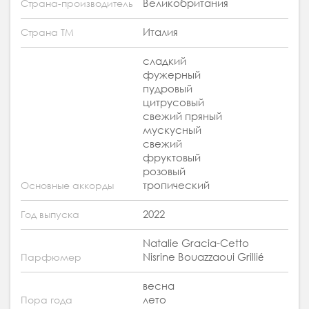
Великобритания
Страна-производитель
Италия
Страна ТМ
сладкий
фужерный
пудровый
цитрусовый
свежий пряный
мускусный
свежий
фруктовый
розовый
тропический
Основные аккорды
2022
Год выпуска
Natalie Gracia-Cetto
Nisrine Bouazzaoui Grillié
Парфюмер
весна
лето
Пора года