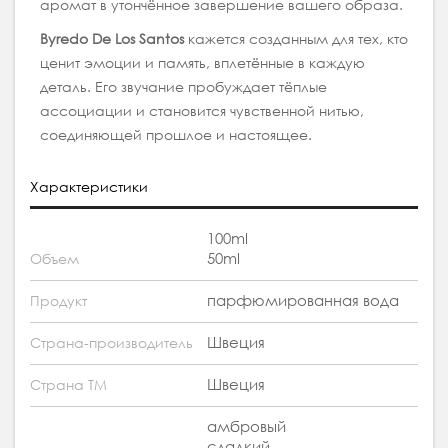
аромат в утончённое завершение вашего образа.
Byredo De Los Santos
кажется созданным для тех, кто
ценит эмоции и память, вплетённые в каждую
деталь. Его звучание пробуждает тёплые
ассоциации и становится чувственной нитью,
соединяющей прошлое и настоящее.
Характеристики
100ml
50ml
Объем
парфюмированная вода
Продукт
Швеция
Страна-производитель
Швеция
Страна ТМ
амбровый
сладкий