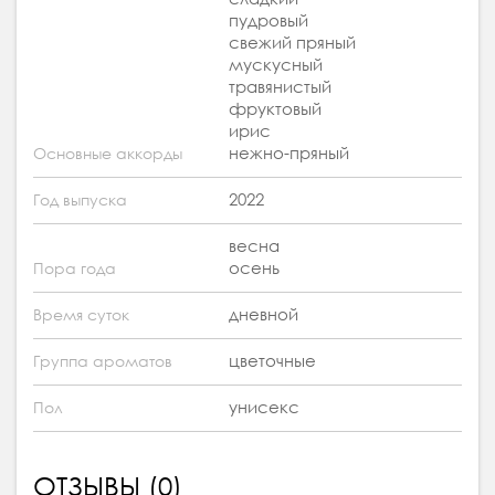
пудровый
свежий пряный
мускусный
травянистый
фруктовый
ирис
нежно-пряный
Основные аккорды
2022
Год выпуска
весна
осень
Пора года
дневной
Время суток
цветочные
Группа ароматов
унисекс
Пол
ОТЗЫВЫ (0)