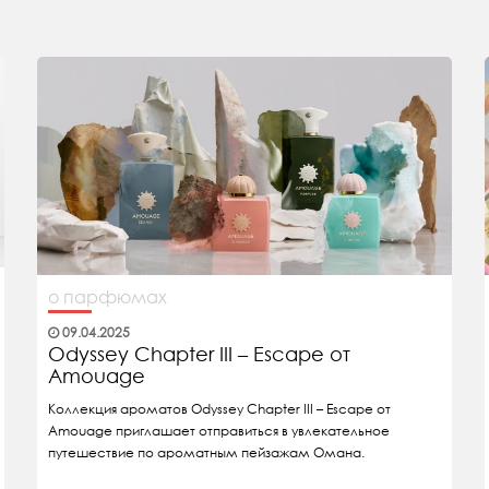
о парфюмах
09.04.2025
Odyssey Chapter III – Escape от
Amouage
Коллекция ароматов Odyssey Chapter III – Escape от
Amouage приглашает отправиться в увлекательное
путешествие по ароматным пейзажам Омана.