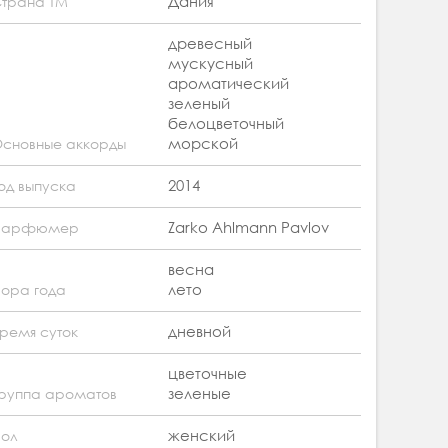
Дания
трана ТМ
древесный
мускусный
ароматический
зеленый
белоцветочный
морской
сновные аккорды
2014
од выпуска
Zarko Ahlmann Pavlov
Парфюмер
весна
лето
ора года
дневной
ремя суток
цветочные
зеленые
руппа ароматов
женский
ол