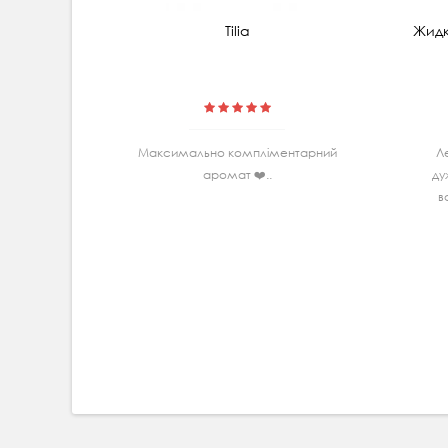
Tilia
Жидк
Максимально комплiментарний
Л
аромат ❤️..
ду
в