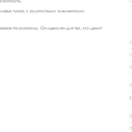
С
гантность.
ловых тонах с золотистыми элементами,
веке по-разному. Он идеален для тех, кто ценит
О
Г
П
В
Г
П