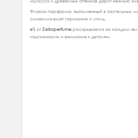
мускуса и древесных оттенков дарит нежную эле
Флакон парфюма, выполненный в пастельных ли
символизирует гармонию и стиль.
e'L
от
Zarkoperfume
раскрывается на каждом чело
изысканность и внимание к деталям.