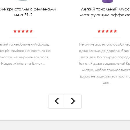
ие кристаллы с семенами
Легкий тональный мусс
льна F1-2
матирующим эффект
егкий та необтяжений флюід,
Не очiкувала нiчого особливо
же рівномірно наноситься на
адже звикла до дорогих бренд
олосся, не жирнить волосся.
Взяла цей, бо подруга порад
Надає м'якість та блиск...
Так от. Я дуже задоволена! К
матує, добре тримається 
шкiра не задихується протя
дня...