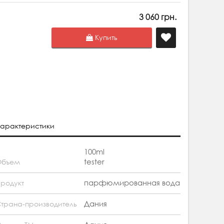
3 060 грн.
Купить
арактеристики
100ml
tester
Объем
парфюмированная вода
родукт
Дания
трана-производитель