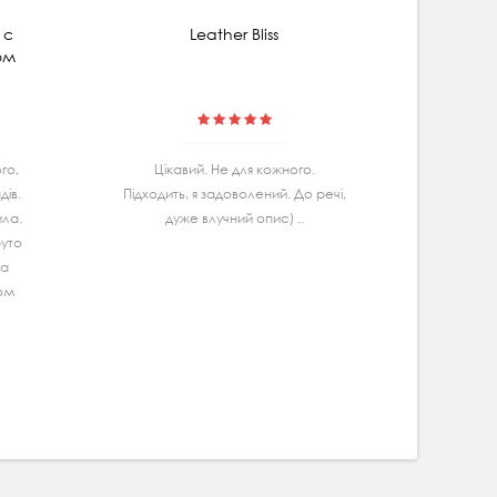
 с
Leather Bliss
Мицеляр
ом
гибис
го,
Цiкавий. Не для кожного.
Маю
iв.
Підходить, я задоволений. До речі,
Ва
ила.
дуже влучний опис) ..
спробу
руто
дуж
та
задово
гом