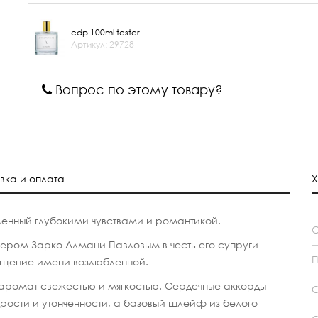
edp 100ml tester
Артикул: 29728
Вопрос по этому товару?
вка и оплата
Х
енный глубокими чувствами и романтикой.
ром Зарко Алмани Павловым в честь его супруги
П
ращение имени возлюбленной.
т аромат свежестью и мягкостью. Сердечные аккорды
С
дрости и утонченности, а базовый шлейф из белого