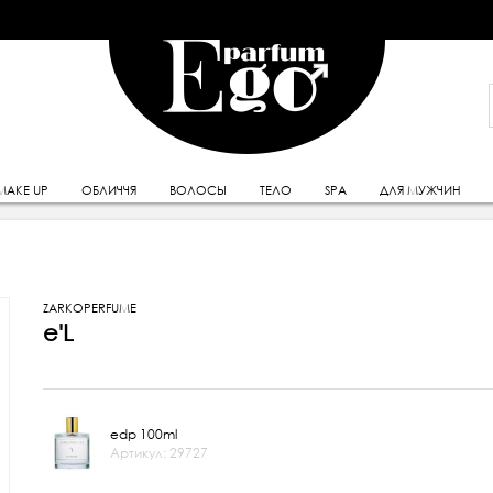
MAKE UP
ОБЛИЧЧЯ
ВОЛОСЫ
ТЕЛО
SPA
ДЛЯ МУЖЧИН
ZARKOPERFUME
e'L
edp 100ml
Артикул: 29727