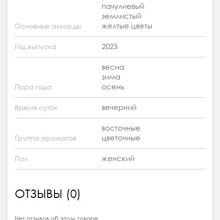
пачулиевый
землистый
желтые цветы
Основные аккорды
2023
Год выпуска
весна
зима
осень
Пора года
вечерний
Время суток
восточные
цветочные
Группа ароматов
женский
Пол
ОТЗЫВЫ (0)
Нет отзывов об этом товаре.