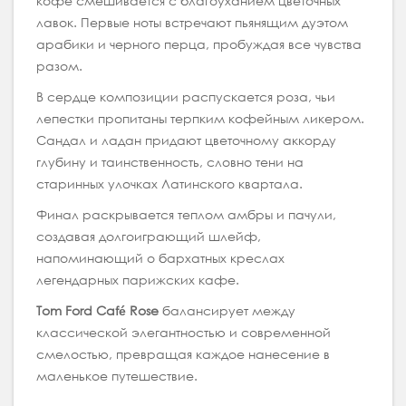
кофе смешивается с благоуханием цветочных
лавок. Первые ноты встречают пьянящим дуэтом
арабики и черного перца, пробуждая все чувства
разом.
В сердце композиции распускается роза, чьи
лепестки пропитаны терпким кофейным ликером.
Сандал и ладан придают цветочному аккорду
глубину и таинственность, словно тени на
старинных улочках Латинского квартала.
Финал раскрывается теплом амбры и пачули,
создавая долгоиграющий шлейф,
напоминающий о бархатных креслах
легендарных парижских кафе.
Tom Ford Café Rose
балансирует между
классической элегантностью и современной
смелостью, превращая каждое нанесение в
маленькое путешествие.