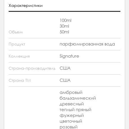
Характеристики
100ml
30ml
50ml
Объем
парфюмированная вода
Продукт
Signature
Коллекция
США
Страна-производитель
США
Страна ТМ
амбровый
бальзамический
древесный
теплый пряный
фужерный
цветочный
розовый