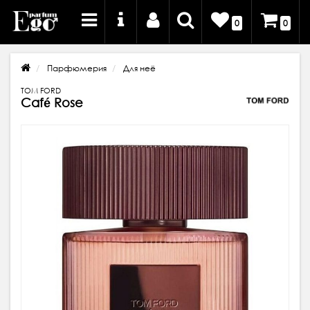
0
0
Парфюмерия
Для неё
TOM FORD
Café Rose