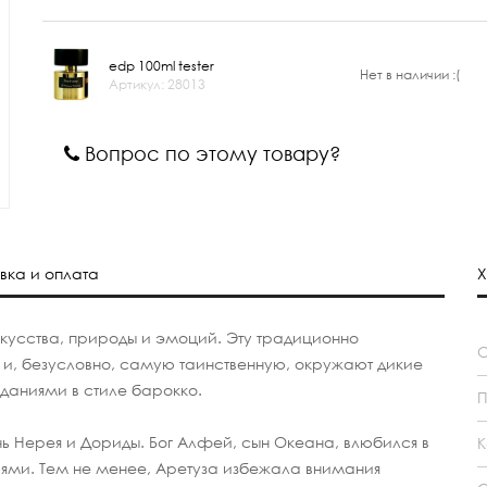
edp 100ml tester
Нет в наличии :(
Артикул: 28013
Вопрос по этому товару?
вка и оплата
Х
скусства, природы и эмоций. Эту традиционно
, безусловно, самую таинственную, окружают дикие
даниями в стиле барокко.
П
чь Нерея и Дориды. Бог Алфей, сын Океана, влюбился в
К
ями. Тем не менее, Аретуза избежала внимания