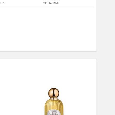
унисекс
ол