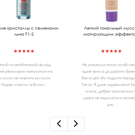
ие кристаллы с семенами
Легкий тональный мусс
льна F1-2
матирующим эффект
егкий та необтяжений флюід,
Не очiкувала нiчого особливо
же рівномірно наноситься на
адже звикла до дорогих бренд
олосся, не жирнить волосся.
Взяла цей, бо подруга порад
Надає м'якість та блиск...
Так от. Я дуже задоволена! К
матує, добре тримається 
шкiра не задихується протя
дня...