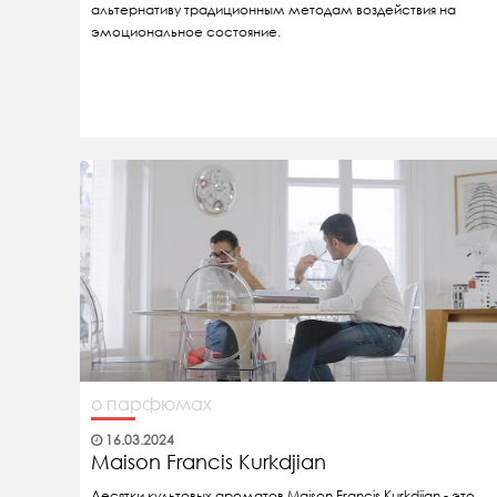
альтернативу традиционным методам воздействия на
эмоциональное состояние.
о парфюмах
16.03.2024
Maison Francis Kurkdjian
Десятки культовых ароматов Maison Francis Kurkdjian - это