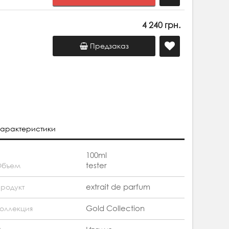
4 240 грн.
Предзаказ
арактеристики
100ml
tester
Объем
extrait de parfum
родукт
Gold Collection
оллекция