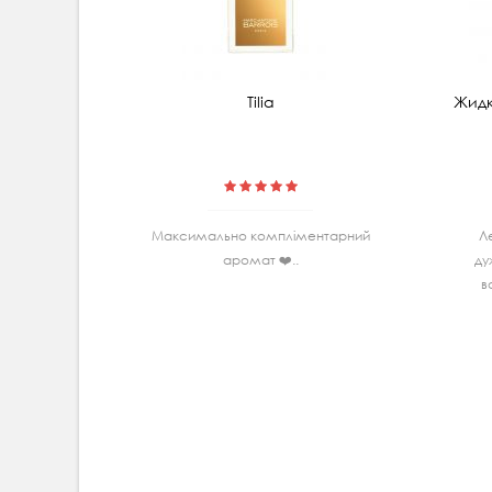
Tilia
Жидк
Максимально комплiментарний
Л
аромат ❤️..
ду
в