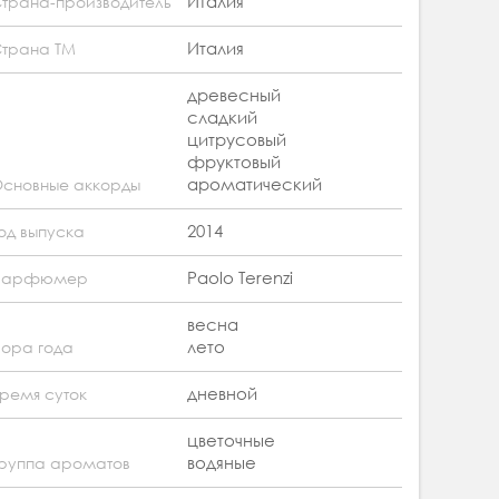
Италия
трана-производитель
Италия
трана ТМ
древесный
сладкий
цитрусовый
фруктовый
ароматический
сновные аккорды
2014
од выпуска
Paolo Terenzi
Парфюмер
весна
лето
ора года
дневной
ремя суток
цветочные
водяные
руппа ароматов