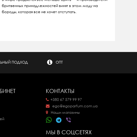
бритвенных принадлежностей винят в этом моду на
бороды, которая все не хочет отступать.
ЬНЫЙ ПОДХОД
ОПТ
БИНЕТ
КОНТАКТЫ
+380 67 579 99 97
ego@egoparfum.com.ua
Наши магазины
ей
МЫ В СОЦСЕТЯХ