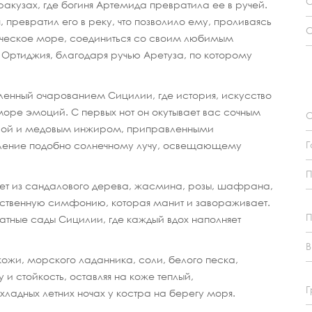
С
акузах, где богиня Артемида превратила ее в ручей.
превратил его в реку, что позволило ему, проливаясь
С
ическое море, соединиться со своим любимым
 Ортиджия, благодаря ручью Аретуза, по которому
ленный очарованием Сицилии, где история, искусство
ре эмоций. С первых нот он окутывает вас сочным
О
вой и медовым инжиром, приправленными
Г
пление подобно солнечному лучу, освещающему
кет из сандалового дерева, жасмина, розы, шафрана,
вственную симфонию, которая манит и завораживает.
П
матные сады Сицилии, где каждый вдох наполняет
В
кожи, морского ладанника, соли, белого песка,
и стойкость, оставляя на коже теплый,
Г
адных летних ночах у костра на берегу моря.