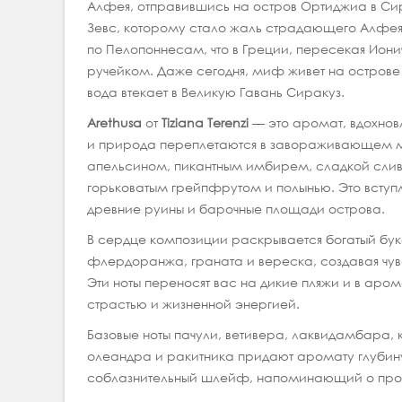
Алфея, отправившись на остров Ортиджиа в Сир
Зевс, которому стало жаль страдающего Алфея, 
по Пелопоннесам, что в Греции, пересекая Ион
ручейком. Даже сегодня, миф живет на острове
вода втекает в Великую Гавань Сиракуз.
Arethusa
от
Tiziana Terenzi
— это аромат, вдохнов
и природа переплетаются в завораживающем мо
апельсином, пикантным имбирем, сладкой сли
горьковатым грейпфрутом и полынью. Это всту
древние руины и барочные площади острова.
В сердце композиции раскрывается богатый бу
флердоранжа, граната и вереска, создавая чу
Эти ноты переносят вас на дикие пляжи и в аро
страстью и жизненной энергией.
Базовые ноты пачули, ветивера, лаквидамбара, 
олеандра и ракитника придают аромату глубину 
соблазнительный шлейф, напоминающий о прохл