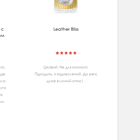
 с
Leather Bliss
Мицеляр
ом
гибис
го,
Цiкавий. Не для кожного.
Маю
iв.
Підходить, я задоволений. До речі,
Ва
ила.
дуже влучний опис) ..
спробу
руто
дуж
та
задово
гом