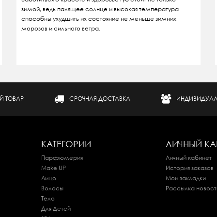
зимой, ведь палящее солнце и высокая температура
способны ухудшить их состояние не меньше зимних
морозов и сильного ветра.
Й ТОВАР
СРОЧНАЯ ДОСТАВКА
ИНДИВИДУАЛ
КАТЕГОРИИ
ЛИЧНЫЙ КА
Парфюмерия
Личный кабинет
Make UP
История заказов
Лицо
Мои закладки
Волосы
Рассылка новост
Тело
Для Детей