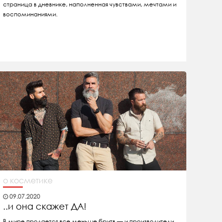
страница в дневнике, наполненная чувствами, мечтами и
воспоминаниями.
о косметике
09.07.2020
..и она скажет ДА!
В мире продается все меньше бритв — и производители