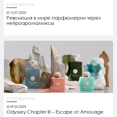
о парфюмах
12.07.2025
Революция в мире парфюмерии через
нейроаромамиксы
о парфюмах
09.04.2025
Odyssey Chapter III – Escape от Amouage