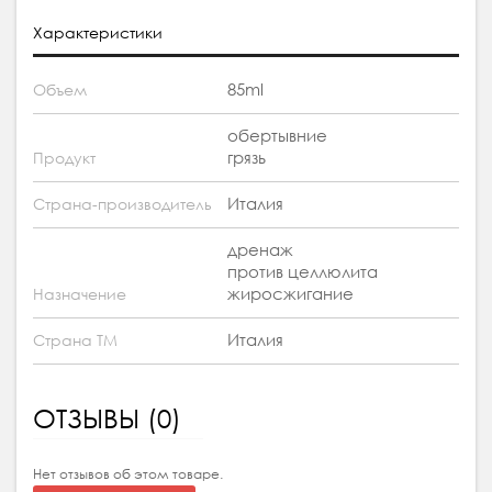
Характеристики
85ml
Объем
обертывние
грязь
Продукт
Италия
Страна-производитель
дренаж
против целлюлита
жиросжигание
Назначение
Италия
Страна ТМ
ОТЗЫВЫ (0)
Нет отзывов об этом товаре.