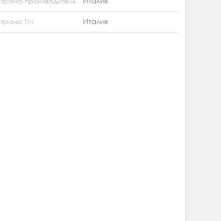
Италия
трана-производитель
Италия
трана ТМ