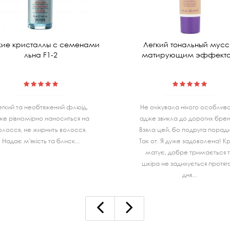
ие кристаллы с семенами
Легкий тональный мусс
льна F1-2
матирующим эффект
егкий та необтяжений флюід,
Не очiкувала нiчого особливо
же рівномірно наноситься на
адже звикла до дорогих бренд
олосся, не жирнить волосся.
Взяла цей, бо подруга порад
Надає м'якість та блиск...
Так от. Я дуже задоволена! К
матує, добре тримається 
шкiра не задихується протя
дня...