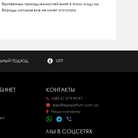
бритвенных принадлежностей винят в этом моду на
бороды, которая все не хочет отступать.
ЬНЫЙ ПОДХОД
ОПТ
БИНЕТ
КОНТАКТЫ
+380 67 579 99 97
ego@egoparfum.com.ua
Наши магазины
ей
МЫ В СОЦСЕТЯХ