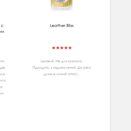
 с
Leather Bliss
Мицеляр
ом
гибис
го,
Цiкавий. Не для кожного.
Маю
iв.
Підходить, я задоволений. До речі,
Ва
ила.
дуже влучний опис) ..
спробу
руто
дуж
та
задово
гом