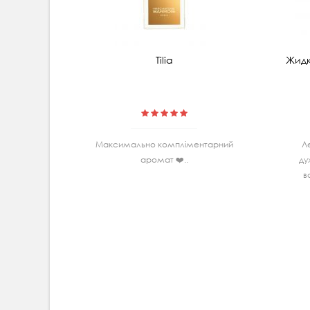
Tilia
Жидк
Максимально комплiментарний
Л
аромат ❤️..
ду
в