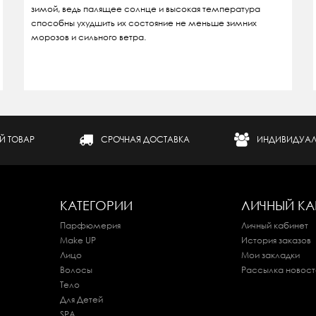
зимой, ведь палящее солнце и высокая температура
способны ухудшить их состояние не меньше зимних
морозов и сильного ветра.
Й ТОВАР
СРОЧНАЯ ДОСТАВКА
ИНДИВИДУАЛ
КАТЕГОРИИ
ЛИЧНЫЙ КА
Парфюмерия
Личный кабинет
Make UP
История заказов
Лицо
Мои закладки
Волосы
Рассылка новост
Тело
Для Детей
SPA