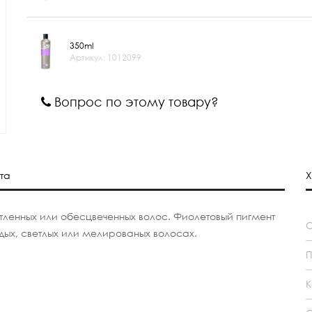
350ml
Артикул: 1012099
Вопрос по этому товару?
та
Х
тленных или обесцвеченных волос. Фиолетовый пигмент
едых, светлых или мелированых волосах.
П
К