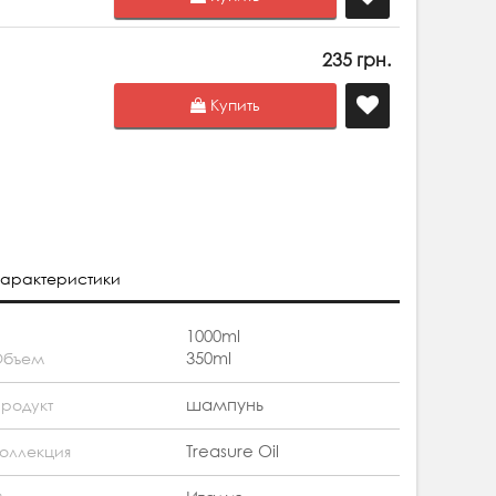
235 грн.
Купить
арактеристики
1000ml
350ml
Объем
шампунь
родукт
Treasure Oil
оллекция