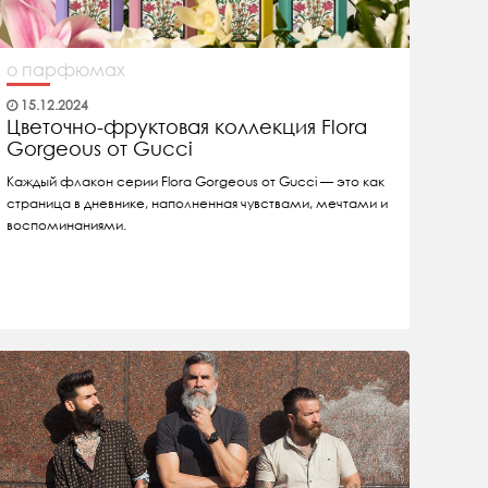
о парфюмах
15.12.2024
Цветочно-фруктовая коллекция Flora
Gorgeous от Gucci
Каждый флакон серии Flora Gorgeous от Gucci — это как
страница в дневнике, наполненная чувствами, мечтами и
воспоминаниями.