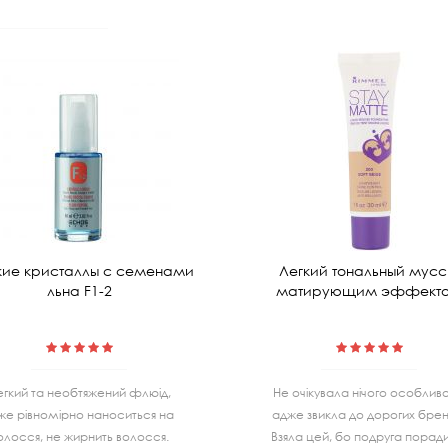
ие кристаллы с семенами
Легкий тональный мусс
льна F1-2
матирующим эффект
егкий та необтяжений флюід,
Не очiкувала нiчого особливо
же рівномірно наноситься на
адже звикла до дорогих бренд
олосся, не жирнить волосся.
Взяла цей, бо подруга порад