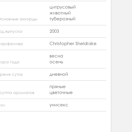
цитрусовый
животный
туберозный
сновные аккорды
2003
од выпуска
Christopher Sheldrake
Парфюмер
весна
осень
ора года
дневной
ремя суток
пряные
цветочные
руппа ароматов
унисекс
ол