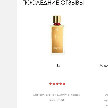
ПОСЛЕДНИЕ ОТЗЫВЫ
Tilia
Жидк
Максимально комплiментарний
Л
аромат ❤️..
ду
в