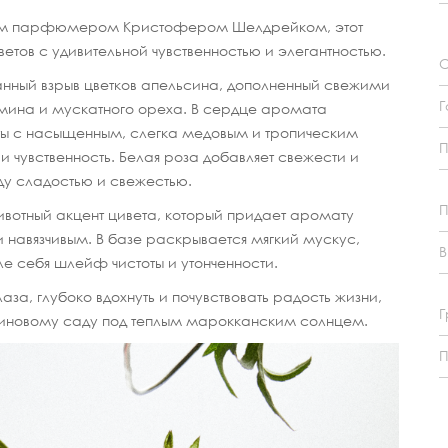
ивым парфюмером Кристофером Шелдрейком, этот
етов с удивительной чувственностью и элегантностью.
О
ный взрыв цветков апельсина, дополненный свежими
Г
мина и мускатного ореха. В сердце аромата
ты с насыщенным, слегка медовым и тропическим
 чувственность. Белая роза добавляет свежести и
ду сладостью и свежестью.
П
животный акцент цивета, который придает аромату
ли навязчивым. В базе раскрывается мягкий мускус,
В
ле себя шлейф чистоты и утонченности.
лаза, глубоко вдохнуть и почувствовать радость жизни,
Г
синовому саду под теплым марокканским солнцем.
П