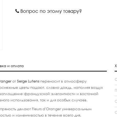
Вопрос по этому товару?
вка и оплата
Х
Oranger
от
Serge Lutens
переносит в атмосферу
снежные цветы падают, словно дождь, наполняя воздух
П
воплощение французской элегантности и восточной
ного использования, так и для особых случаев.
С
пряность делают Fleurs d'Oranger универсальным
С
стью и изменчивостью в течение всего дня.