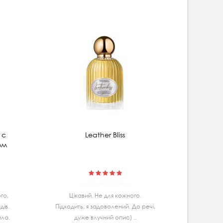
 с
Leather Bliss
Мицеляр
ом
гибис
го,
Цiкавий. Не для кожного.
Маю
iв.
Підходить, я задоволений. До речі,
Ва
ила.
дуже влучний опис) ..
спробу