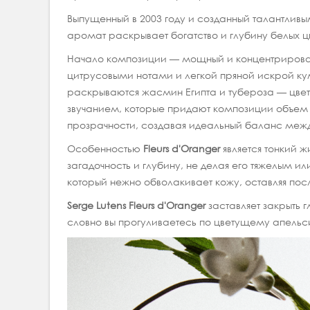
Выпущенный в 2003 году и созданный талантл
аромат раскрывает богатство и глубину белых цв
Начало композиции — мощный и концентрирован
цитрусовыми нотами и легкой пряной искрой ку
раскрываются жасмин Египта и тубероза — цве
звучанием, которые придают композиции объем и
прозрачности, создавая идеальный баланс меж
Особенностью
Fleurs d'Oranger
является тонкий 
загадочность и глубину, не делая его тяжелым и
который нежно обволакивает кожу, оставляя пос
Serge Lutens Fleurs d'Oranger
заставляет закрыть г
словно вы прогуливаетесь по цветущему апель