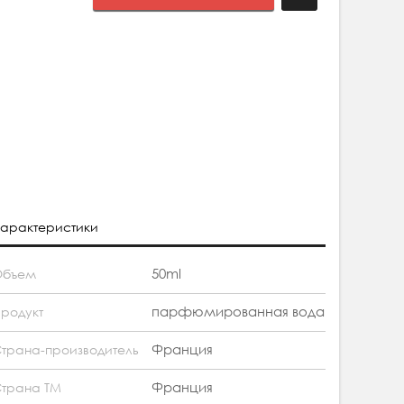
арактеристики
50ml
Объем
парфюмированная вода
родукт
Франция
трана-производитель
Франция
трана ТМ