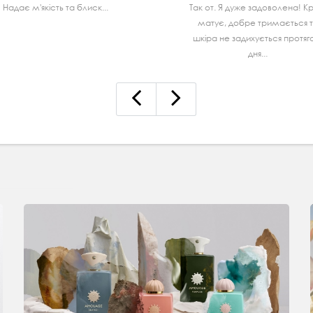
Надає м'якість та блиск...
Так от. Я дуже задоволена! К
матує, добре тримається 
шкiра не задихується протя
дня...