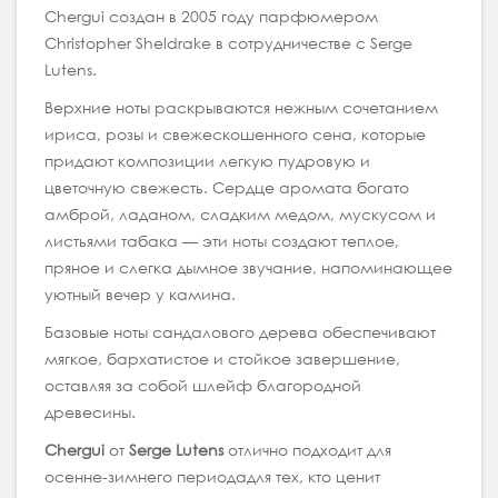
Chergui создан в 2005 году парфюмером
Christopher Sheldrake в сотрудничестве с Serge
Lutens.
Верхние ноты раскрываются нежным сочетанием
ириса, розы и свежескошенного сена, которые
придают композиции легкую пудровую и
цветочную свежесть. Сердце аромата богато
амброй, ладаном, сладким медом, мускусом и
листьями табака — эти ноты создают теплое,
пряное и слегка дымное звучание, напоминающее
уютный вечер у камина.
Базовые ноты сандалового дерева обеспечивают
мягкое, бархатистое и стойкое завершение,
оставляя за собой шлейф благородной
древесины.
Chergui
от
Serge Lutens
отлично подходит для
осенне-зимнего периодадля тех, кто ценит