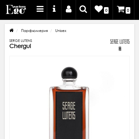
0
0
Парфюмерия
Unisex
SERGE LUTENS
Chergui