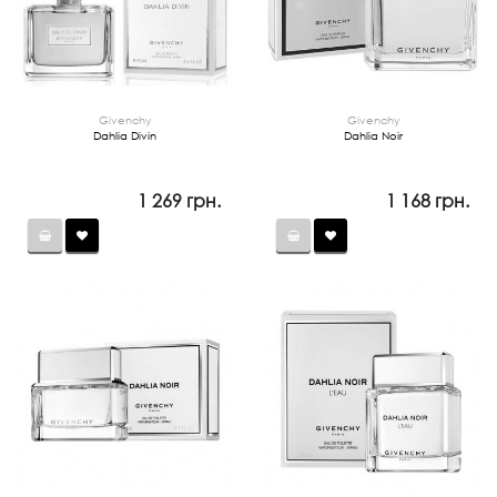
Givenchy
Givenchy
Dahlia Divin
Dahlia Noir
1 269 грн.
1 168 грн.