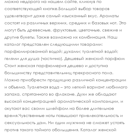
можно недорого на нашем сайте, кликнув по
соответствующей кнопке.Большой выбор товаров
удовлетворит даже самый изысканный вкус. Ароматы
состоят из различных верхних, средних и базовых нот. Это
могут быть древесные, фруктовые, цветочные, свежие и
другие букеты. Также возможна их комбинация. Наш
каталог представлен следующими товарами:
парфюмированной водой; духами; туалетной водой;
гелями для душа (частично). Дешевый женский парфюм
Стоит женская парфюмерия дешево и доступна
большинству представительниц прекрасного пола.
Можно приобрести продукцию различной концентрации
и объема. Туалетная вода – это легкий вариант любимого
запаха, спрятанного во флаконе. Духи же обладают
высокой концентрацией ароматической композиции, и
окутают вас своим шлейфом на более длительное
время.Чувственные ноты повышают привлекательность и
сексуальность дам. Ни один мужчина не сможет устоять
против такого тайного обольщения. Каталог женской