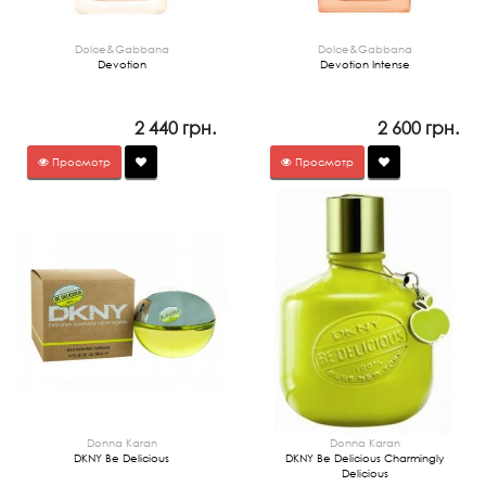
Dolce&Gabbana
Dolce&Gabbana
Devotion
Devotion Intense
2 440 грн.
2 600 грн.
Просмотр
Просмотр
Donna Karan
Donna Karan
DKNY Be Delicious
DKNY Be Delicious Charmingly
Delicious