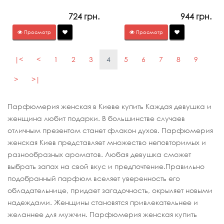
724 грн.
944 грн.
Просмотр
Просмотр
|<
<
1
2
3
4
5
6
7
8
9
>
>|
Парфюмерия женская в Киеве купить Каждая девушка и
женщина любит подарки. В большинстве случаев
отличным презентом станет флакон духов. Парфюмерия
женская Киев представляет множество неповторимых и
разнообразных ароматов. Любая девушка сможет
выбрать запах на свой вкус и предпочтение.Правильно
подобранный парфюм вселяет уверенность его
обладательнице, придает загадочность, окрыляет новыми
надеждами. Женщины становятся привлекательнее и
желаннее для мужчин. Парфюмерия женская купить