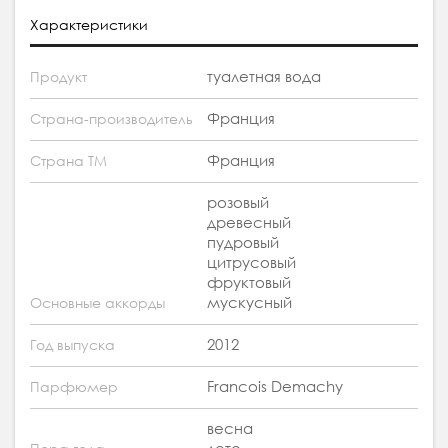
Характеристики
туалетная вода
Продукт
Франция
Страна-производитель
Франция
Страна ТМ
розовый
древесный
пудровый
цитрусовый
фруктовый
мускусный
Основные аккорды
2012
Год выпуска
Francois Demachy
Парфюмер
весна