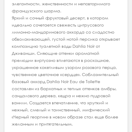
элегантности, женственности и неповторимого
французского шарма.
Яркий и сочный фруктовый десерт, в котором
идеально сочетается свежесть цитрусового
лимонно-мандаринового аккорда со сладостно
обволакивающей, густой нотой персика открывает
композицию туалетной воды Dahlia Noir от
Дживанши. Сияющие оттенки ароматной
прелюдии виртуозно вплетаются в роскошное,
украшенное кокетливым узором розового перца,
чувственное цветочное «сердце». Соблазнительный
базовый аккорд Dahlia Noir Eau de Toilette
составлен из бархатных и теплых оттенков амбры,
сандалового дерева, кедра и нежно пудровой
ванили. Создается впечатление, что хрупкий и
нежный, смелый и таинственный, мифический
«Черный георгин» в новом образе стал еще более
желанным и притягательным.