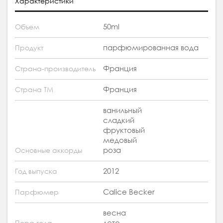
Характеристики
50ml
Объем
парфюмированная вода
Продукт
Франция
Страна-производитель
Франция
Страна ТМ
ванильный
сладкий
фруктовый
медовый
роза
Основные аккорды
2012
Год выпуска
Calice Becker
Парфюмер
весна
лето