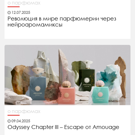
о парфюмах
12.07.2025
Революция в мире парфюмерии через
нейроаромамиксы
о парфюмах
09.04.2025
Odyssey Chapter III – Escape от Amouage