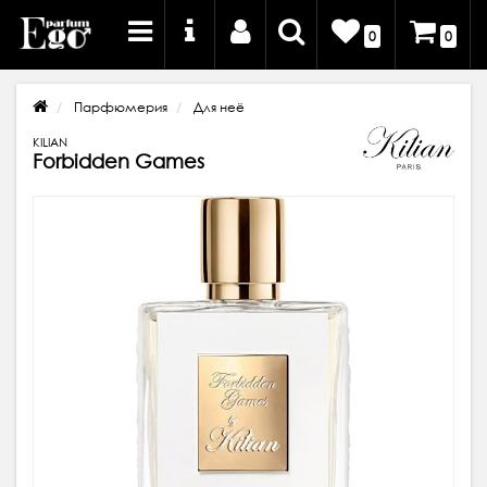
0
0
Парфюмерия
Для неё
KILIAN
Forbidden Games