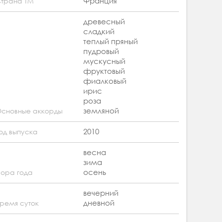
Франция
трана ТМ
древесный
сладкий
теплый пряный
пудровый
мускусный
фруктовый
фиалковый
ирис
роза
земляной
сновные аккорды
2010
од выпуска
весна
зима
осень
ора года
вечерний
дневной
ремя суток