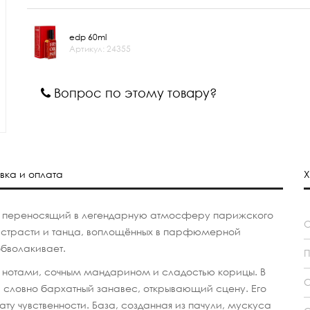
edp 60ml
Артикул: 24355
Вопрос по этому товару?
вка и оплата
Х
 переносящий в легендарную атмосферу парижского
к, страсти и танца, воплощённых в парфюмерной
бволакивает.
П
 нотами, сочным мандарином и сладостью корицы. В
С
 словно бархатный занавес, открывающий сцену. Его
ту чувственности. База, созданная из пачули, мускуса