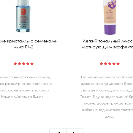
ие кристаллы с семенами
Легкий тональный мусс
льна F1-2
матирующим эффект
егкий та необтяжений флюід,
Не очiкувала нiчого особливо
же рівномірно наноситься на
адже звикла до дорогих бренд
олосся, не жирнить волосся.
Взяла цей, бо подруга порад
Надає м'якість та блиск...
Так от. Я дуже задоволена! К
матує, добре тримається 
шкiра не задихується протя
дня...