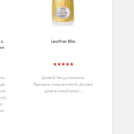
 с
Leather Bliss
Мицеляр
ом
гибис
го,
Цiкавий. Не для кожного.
Маю
iв.
Підходить, я задоволений. До речі,
Ва
ила.
дуже влучний опис) ..
спробу
руто
дуж
та
задово
гом