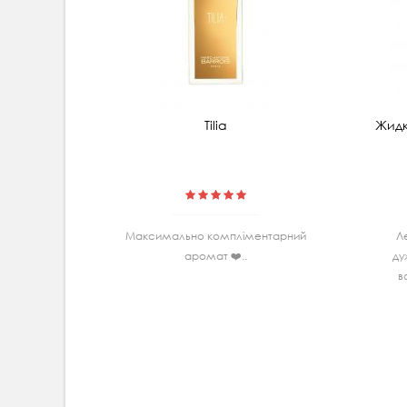
Tilia
Жидк
Максимально комплiментарний
Л
аромат ❤️..
ду
в