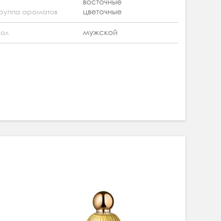
восточные
цветочные
руппа ароматов
мужской
ол