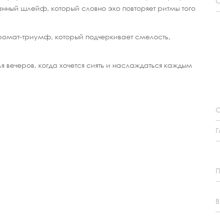
С
ранный шлейф, который словно эхо повторяет ритмы того
омат-триумф, который подчеркивает смелость,
я вечеров, когда хочется сиять и наслаждаться каждым
О
Г
П
В