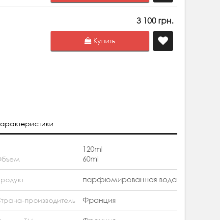
3 100 грн.
Купить
арактеристики
120ml
60ml
Объем
парфюмированная вода
родукт
Франция
трана-производитель