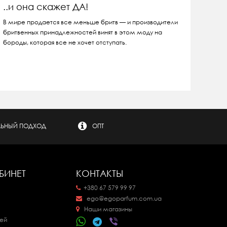
..и она скажет ДА!
В мире продается все меньше бритв — и производители
бритвенных принадлежностей винят в этом моду на
бороды, которая все не хочет отступать.
ЬНЫЙ ПОДХОД
ОПТ
БИНЕТ
КОНТАКТЫ
+380 67 579 99 97
ego@egoparfum.com.ua
Наши магазины
ей