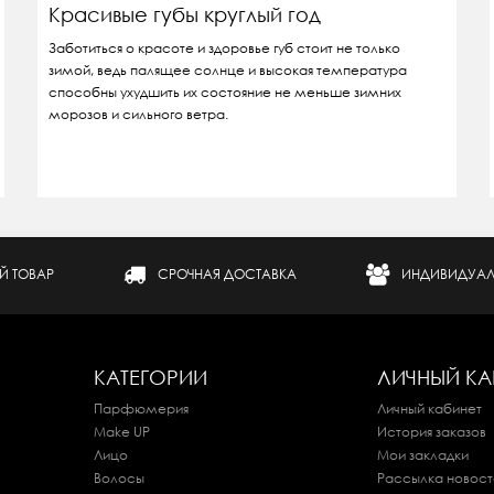
Красивые губы круглый год
Заботиться о красоте и здоровье губ стоит не только
зимой, ведь палящее солнце и высокая температура
способны ухудшить их состояние не меньше зимних
морозов и сильного ветра.
Й ТОВАР
СРОЧНАЯ ДОСТАВКА
ИНДИВИДУАЛ
КАТЕГОРИИ
ЛИЧНЫЙ КА
Парфюмерия
Личный кабинет
Make UP
История заказов
Лицо
Мои закладки
Волосы
Рассылка новост