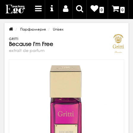
0
0
Парфюмерия
Unisex
GRITTI
Because I'm Free
extrait de parfum