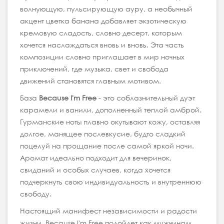
волнующую, пульсирующую ауру, а необычный
акцент цветка банана добавляет экзотическую
кремовую сладость, словно десерт, которым
хочется наслаждаться вновь и вновь. Эта часть
композиции словно приглашает в мир ночных
приключений, где музыка, свет и свобода
движений становятся главным мотивом.
База
Because I'm Free
- это соблазнительный дуэт
карамели и ванили, дополненный теплой амброй.
Гурманские ноты плавно окутывают кожу, оставляя
долгое, манящее послевкусие, будто сладкий
поцелуй на прощание после самой яркой ночи.
Аромат идеально подходит для вечеринок,
свиданий и особых случаев, когда хочется
подчеркнуть свою индивидуальность и внутреннюю
свободу.
Настоящий манифест независимости и радости
жизни, Because I'm Free подойдет как мужчинам,