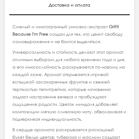
Доставка и оплата
Смелый и многогранный унисекс-экстракт
Gritti
Because I'm Free
создан для тех, кто ценит свободу
самовыражения и не боится выделяться.
Универсальность и стойкость делают этот аромат
отличным выбором для любого времени года и дня,
а его многослойность раскрывается по-новому на
каждой коже. Аромат открывается игривой
вспышкой засахаренных фруктов и свежей
терпкостью петитгрейна, которые мгновенно
задают настроение вечера и пробуждают
ощущение радости. Цветок миндаля добавляет
композиции мягкую сливочную ноту, обволакивая и
подчеркивая индивидуальность.
В сердце аромата раскрывается роскошный
букет белых цветов: тубероза и жасмин создают