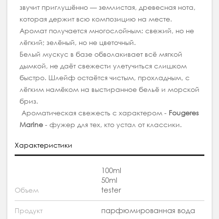
звучит приглушённо — землистая, древесная нота,
которая держит всю композицию на месте.
Аромат получается многослойным: свежий, но не
лёгкий; зелёный, но не цветочный.
Белый мускус в базе обволакивает всё мягкой
дымкой, не даёт свежести улетучиться слишком
быстро. Шлейф остаётся чистым, прохладным, с
лёгким намёком на выстиранное бельё и морской
бриз.
Ароматическая свежесть с характером -
Fougeres
Marine
- фужер для тех, кто устал от классики.
Характеристики
100ml
50ml
tester
Объем
парфюмированная вода
Продукт