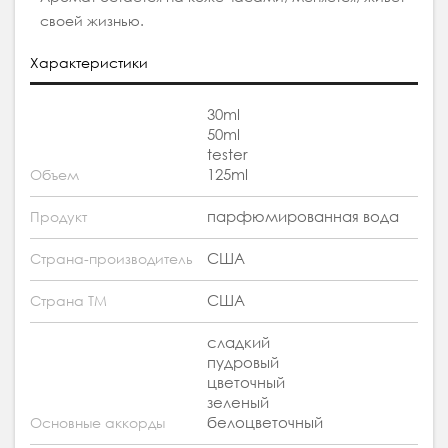
своей жизнью.
Характеристики
30ml
50ml
tester
125ml
Объем
парфюмированная вода
Продукт
США
Страна-производитель
США
Страна ТМ
сладкий
пудровый
цветочный
зеленый
белоцветочный
Основные аккорды