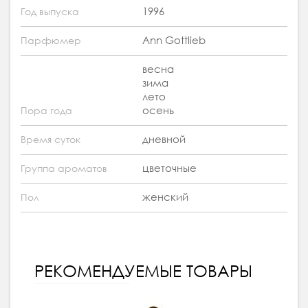
1996
Год выпуска
Ann Gottlieb
Парфюмер
весна
зима
лето
осень
Пора года
дневной
Время суток
цветочные
Группа ароматов
женский
Пол
РЕКОМЕНДУЕМЫЕ ТОВАРЫ