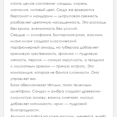
стоить целое состояние: ландыш, сирень,
магнолия, липовый цвет. Сюда же врываются
бергамот и мандарин — цитрусовая свежесть
разбавляет цветочную насыщенность. Это роскошь
без крика, элегантность без усилий.
Сердце — симфония. Болгарская роза, жасмин,
иланг-иланг создают классический
парфюмерный аккорд, но тубероза добавляет
кремовую чувственность, фиалка — пудровую
мягкость, персик — сочную округлость, а гвоздика
с мускатным орехом — пряную остроту. Это
композиция, которая не боится сложности. Она
управляет ею.
База обволакивает тёплым, почти телесным
шлейфом. Сандал и амбра создают древесно-
смолистую основу, ваниль смягчает, мускус
добавляет интимности, ирис — пудровой
благородности.
Аромат остаётся на коже часами, меняется, живёт