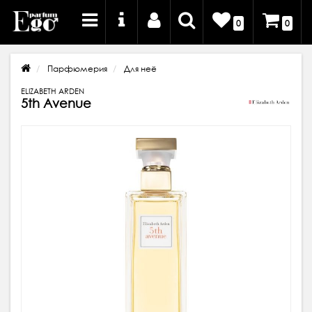
0
0
Парфюмерия
Для неё
ELIZABETH ARDEN
5th Avenue