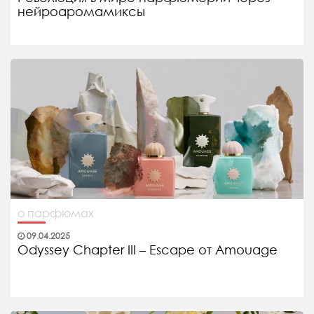
нейроаромамиксы
о парфюмах
09.04.2025
Odyssey Chapter III – Escape от Amouage