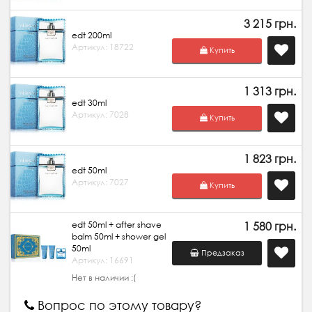
3 215 грн.
edt 200ml
Артикул: 18722
Купить
1 313 грн.
edt 30ml
Артикул: 7028
Купить
1 823 грн.
edt 50ml
Артикул: 7027
Купить
edt 50ml + after shave
1 580 грн.
balm 50ml + shower gel
50ml
Предзаказ
Артикул: 16691
Нет в наличии :(
Вопрос по этому товару?