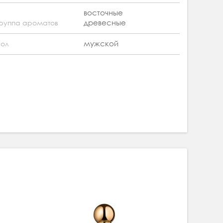
восточные
древесные
руппа ароматов
мужской
ол