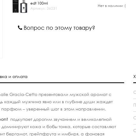
edt 100ml
Нет в наличии :(
Артикул: 36231
Вопрос по этому товару?
вка и оплата
Х
lie Gracia-Cetto презентовали мужской аромат с
дь каждый мужчина явно или в глубине души жаждет
П
й парфюм – уверенный шаг в этом направлении.
С
pont
подкупает дорогим звучанием и великолепной
де доминируют кожа и бобы тонка, которые составляют
С
чит бергамот, грейпфрута и имбиря, а фоновая