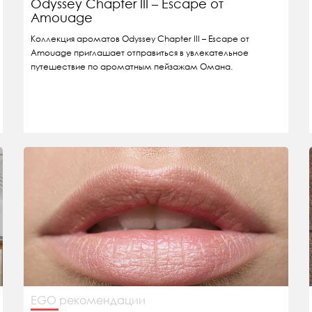
Odyssey Chapter III – Escape от
Amouage
Коллекция ароматов Odyssey Chapter III – Escape от
Amouage приглашает отправиться в увлекательное
путешествие по ароматным пейзажам Омана.
EGO рекомендации