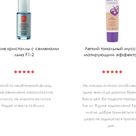
ие кристаллы с семенами
Легкий тональный мусс
льна F1-2
матирующим эффект
егкий та необтяжений флюід,
Не очiкувала нiчого особливо
же рівномірно наноситься на
адже звикла до дорогих бренд
олосся, не жирнить волосся.
Взяла цей, бо подруга порад
Надає м'якість та блиск...
Так от. Я дуже задоволена! К
матує, добре тримається 
шкiра не задихується протя
дня...