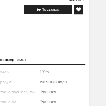
Предзаказ
арактеристики
100ml
Объем
туалетная вода
родукт
Франция
трана-производитель
Франция
трана ТМ