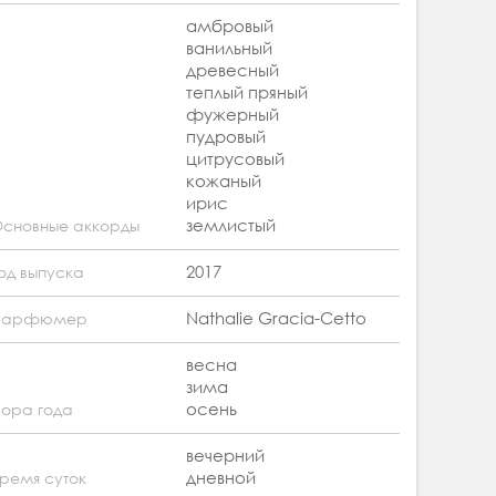
амбровый
ванильный
древесный
теплый пряный
фужерный
пудровый
цитрусовый
кожаный
ирис
землистый
сновные аккорды
2017
од выпуска
Nathalie Gracia-Cetto
Парфюмер
весна
зима
осень
ора года
вечерний
дневной
ремя суток