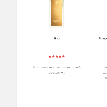
Tilia
Жидк
Максимально комплiментарний
Л
аромат ❤️..
ду
в