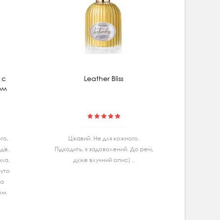
 с
Leather Bliss
Мицеляр
ом
гибис
го,
Цiкавий. Не для кожного.
Маю
iв.
Підходить, я задоволений. До речі,
Ва
ила.
дуже влучний опис) ..
спробу
руто
дуж
та
задово
гом