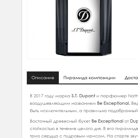
Описание
Пирамида композиции
Доста
В 2017 году марка
S.T. Dupont
и парфюмер Natha
воодушевляющим названием
Be Exceptional.
Ве
быть исключительным, а правильно подобранны
Восточный древесный букет
Be Exceptional
от
Du
стойкостью в течение целого дня. В его пирами
трио сердца с пудровым ирисом. На старте зву