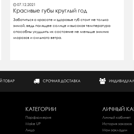
07.12.2021
Красивые губы круглый год
Заботиться о красоте и здоровье губ стоит не только
зимой, ведь палящее солнце и высокая температура
способны ухудшить их состояние не меньше зимних
морозов и сильного ветра.
Й ТОВАР
СРОЧНАЯ ДОСТАВКА
ИНДИВИДУАЛ
КАТЕГОРИИ
ЛИЧНЫЙ КА
Парфюмерия
Личный кабинет
Make UP
История заказов
Лицо
Мои закладки