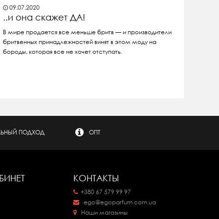
09.07.2020
..и она скажет ДА!
В мире продается все меньше бритв — и производители
бритвенных принадлежностей винят в этом моду на
бороды, которая все не хочет отступать.
ЬНЫЙ ПОДХОД
ОПТ
БИНЕТ
КОНТАКТЫ
+380 67 579 99 97
ego@egoparfum.com.ua
Наши магазины