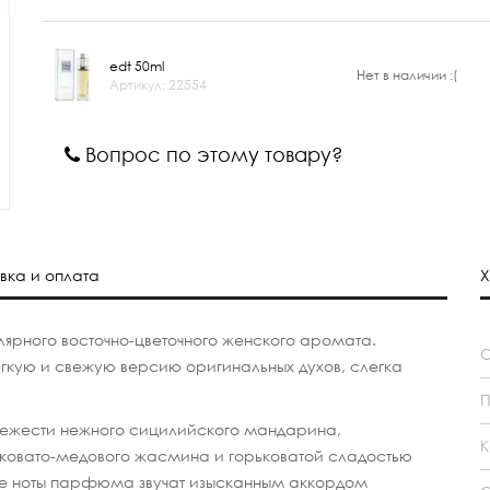
edt 50ml
Нет в наличии :(
Артикул: 22554
Вопрос по этому товару?
вка и оплата
Х
лярного восточно-цветочного женского аромата.
егкую и свежую версию оригинальных духов, слегка
П
ежести нежного сицилийского мандарина,
К
пковато-медового жасмина и горьковатой сладостью
вые ноты парфюма звучат изысканным аккордом