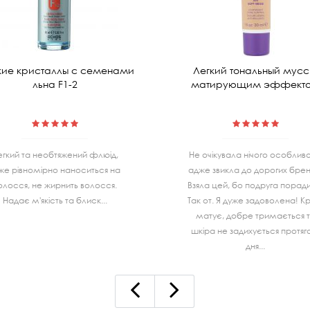
ие кристаллы с семенами
Легкий тональный мусс
льна F1-2
матирующим эффект
егкий та необтяжений флюід,
Не очiкувала нiчого особливо
же рівномірно наноситься на
адже звикла до дорогих бренд
олосся, не жирнить волосся.
Взяла цей, бо подруга порад
Надає м'якість та блиск...
Так от. Я дуже задоволена! К
матує, добре тримається 
шкiра не задихується протя
дня...