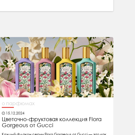
о парфюмах
15.12.2024
Цветочно-фруктовая коллекция Flora
Gorgeous от Gucci
Каждый флакон серии Flora Gorgeous от Gucci — это как