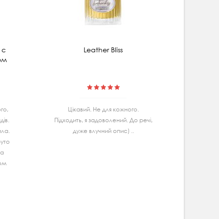
 с
Leather Bliss
Мицеляр
ом
гибис
го,
Цiкавий. Не для кожного.
Маю
iв.
Підходить, я задоволений. До речі,
Ва
ила.
дуже влучний опис) ..
спробу
руто
дуж
та
задово
гом