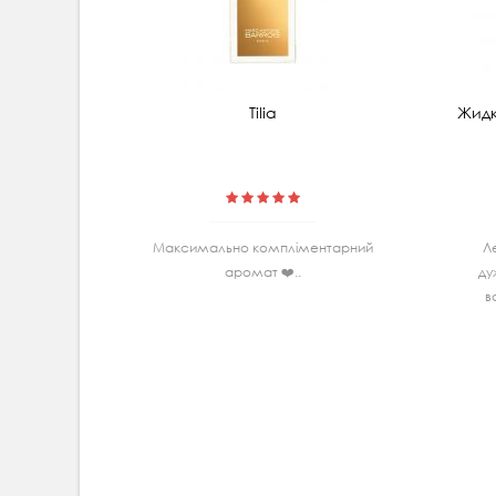
Tilia
Жидк
Максимально комплiментарний
Л
аромат ❤️..
ду
в