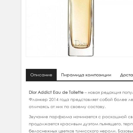
Описание
Пирамида композиции
Доста
Dior Addict Eau de Toilette
– новая редакция попу
Фланкер 2014 года представляет собой более л
отличаясь от них по своему составу.
Звучание парфюма начинается с роскошной св
продолжается красивым дуэтом пьянящего, тер
белоснежных цветков тунисского нероли. Базо