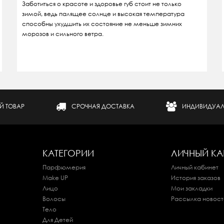
Заботиться о красоте и здоровье губ стоит не только
зимой, ведь палящее солнце и высокая температура
способны ухудшить их состояние не меньше зимних
морозов и сильного ветра.
Й ТОВАР
СРОЧНАЯ ДОСТАВКА
ИНДИВИДУАЛ
КАТЕГОРИИ
ЛИЧНЫЙ КА
Парфюмерия
Личный кабинет
Make UP
История заказов
Лицо
Мои закладки
Волосы
Рассылка новост
Тело
Для Детей