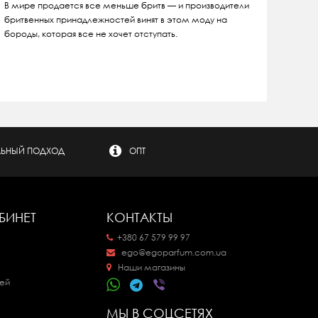
В мире продается все меньше бритв — и производители
бритвенных принадлежностей винят в этом моду на
бороды, которая все не хочет отступать.
ЬНЫЙ ПОДХОД
ОПТ
БИНЕТ
КОНТАКТЫ
+380 67 579 99 97
ego@egoparfum.com.ua
Наши магазины
ей
МЫ В СОЦСЕТЯХ