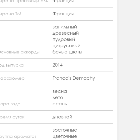
Франция
трана-производитель
Франция
трана ТМ
ванильный
древесный
пудровый
цитрусовый
белые цветы
сновные аккорды
2014
од выпуска
Francois Demachy
Парфюмер
весна
лето
осень
ора года
дневной
ремя суток
восточные
цветочные
руппа ароматов