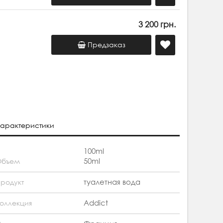
3 200 грн.
Предзаказ
арактеристики
100ml
50ml
Объем
туалетная вода
родукт
Addict
оллекция