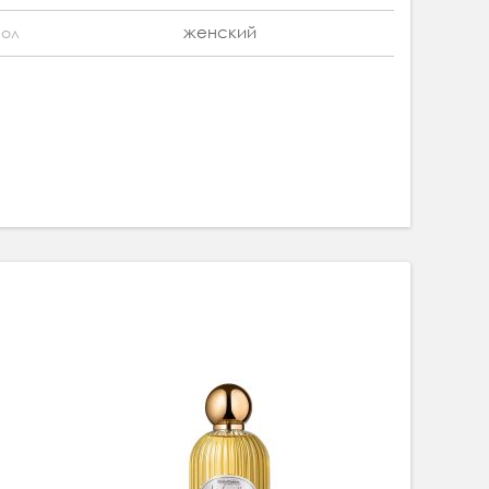
женский
ол