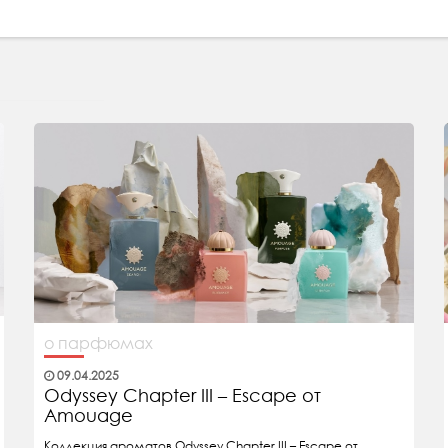
о парфюмах
09.04.2025
Odyssey Chapter III – Escape от
Amouage
Коллекция ароматов Odyssey Chapter III – Escape от