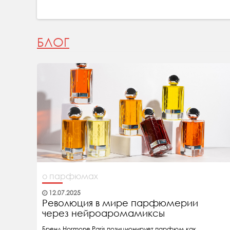
БЛОГ
о парфюмах
12.07.2025
Революция в мире парфюмерии
через нейроаромамиксы
Бренд Hormone Paris позиционирует парфюм как