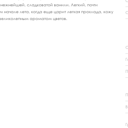
С
нежнейшей, сладковатой ванили. Легкий, почти
начале лета, когда еще царит легкая прохлада, кожу
С
н великолепным ароматом цветов.
О
Г
П
В
Г