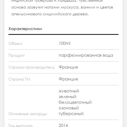
индийской туберозы и ландыша. Чувственная
основа зазвучит нотами мускуса, ванили и цветов
апельсинового сицилийского дерева.
Характеристики
100ml
Объем
парфюмированная вода
Продукт
Франция
Страна-производитель
Франция
Страна ТМ
животный
зеленый
белоцветочный
озоновый
туберозный
Основные аккорды
2014
Год выпуска