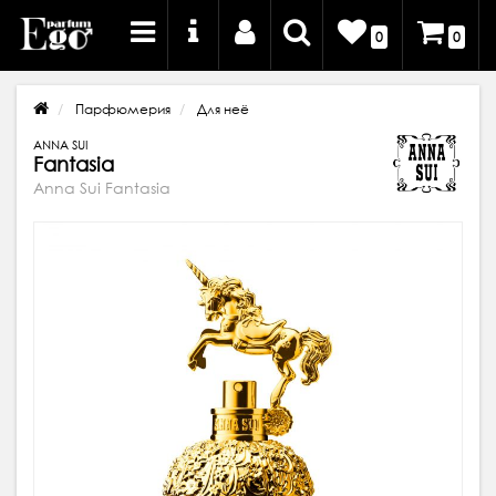
0
0
Парфюмерия
Для неё
ANNA SUI
Fantasia
Anna Sui Fantasia