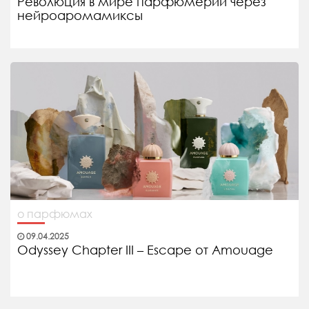
Революция в мире парфюмерии через
нейроаромамиксы
о парфюмах
09.04.2025
Odyssey Chapter III – Escape от Amouage