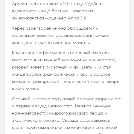
Аромат дебютировал в 2017 году. Идейная
вдохновительница бренда – известная
американская модельер Anna Sui.
Через свое творение она обращается к
маленькой девочке, скрывающейся в каждой
женщине и вдохновляет нас мечтать.
Композиция оформлена в граненый флакон,
коронованный волшебным золотым единорогом,
который зовет в сказочный мир. Цветы и листья
олицетворяют фантастический лес, а золотое
кольцо с гравировкой – магический ключ от двери
в мир мечты.
Сладкий цветочно-фруктовый аромат очаровывает
с первых секунд знакомства. Нежная мелодия
начинается нотами яркого розового перца и
экзотического помело. Сердце раскрывается
цветочными аккордами в комбинации со спелой