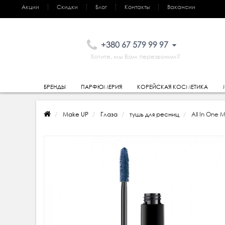
Акции
Скидки
Блог
Контакты
Вакансии
+380 67 579 99 97
Хотите, мы Вам перезвоним?
БРЕНДЫ
ПАРФЮМЕРИЯ
КОРЕЙСКАЯ КОСМЕТИКА
Make UP
Глаза
тушь для ресниц
All In One 