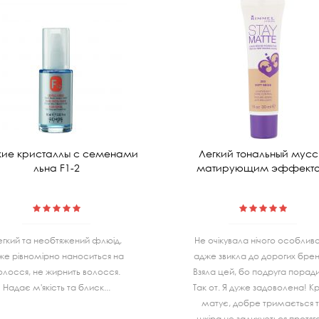
ие кристаллы с семенами
Легкий тональный мусс
льна F1-2
матирующим эффект
егкий та необтяжений флюід,
Не очiкувала нiчого особливо
же рівномірно наноситься на
адже звикла до дорогих бренд
олосся, не жирнить волосся.
Взяла цей, бо подруга порад
Надає м'якість та блиск...
Так от. Я дуже задоволена! К
матує, добре тримається 
шкiра не задихується протя