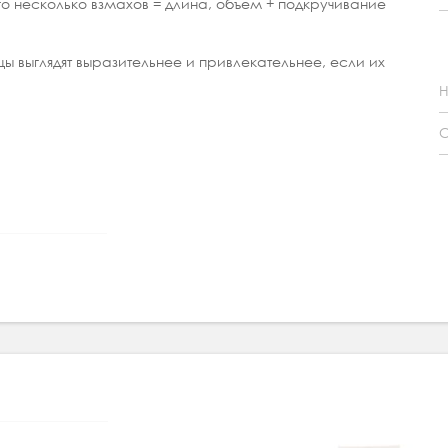
о несколько взмахов = длина, объем + подкручивание
ы выглядят выразительнее и привлекательнее, если их
Н
С