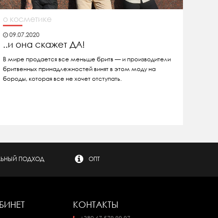
о косметике
09.07.2020
..и она скажет ДА!
В мире продается все меньше бритв — и производители
бритвенных принадлежностей винят в этом моду на
бороды, которая все не хочет отступать.
ЬНЫЙ ПОДХОД
ОПТ
БИНЕТ
КОНТАКТЫ