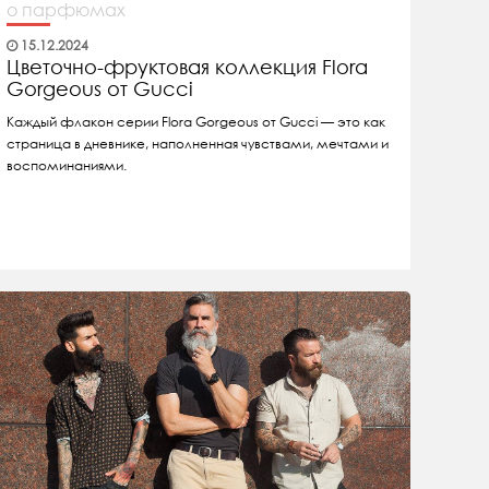
о парфюмах
15.12.2024
Цветочно-фруктовая коллекция Flora
Gorgeous от Gucci
Каждый флакон серии Flora Gorgeous от Gucci — это как
страница в дневнике, наполненная чувствами, мечтами и
воспоминаниями.