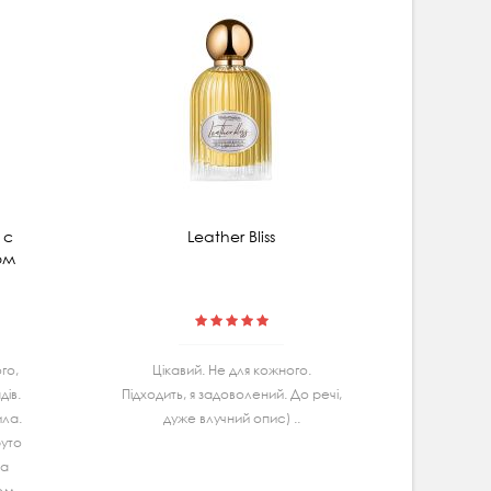
 с
Leather Bliss
Мицеляр
ом
гибис
го,
Цiкавий. Не для кожного.
Маю
iв.
Підходить, я задоволений. До речі,
Ва
ила.
дуже влучний опис) ..
спробу
руто
дуж
та
задово
гом