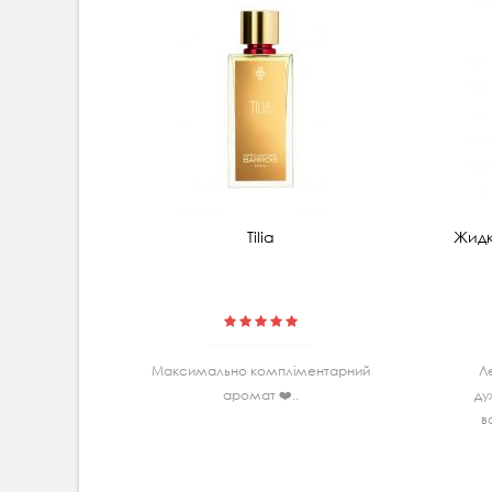
Tilia
Жидк
Максимально комплiментарний
Л
аромат ❤️..
ду
в