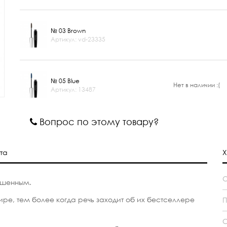
№ 03 Brown
Артикул: vd-23335
№ 05 Blue
Нет в наличии :(
Артикул: 13487
Вопрос по этому товару?
та
Х
ршенным.
ре, тем более когда речь заходит об их бестселлере
П
С