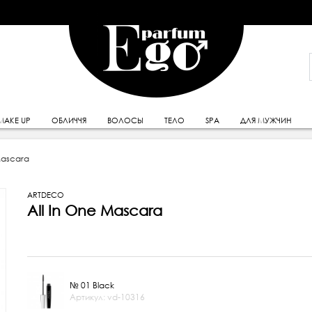
MAKE UP
ОБЛИЧЧЯ
ВОЛОСЫ
ТЕЛО
SPA
ДЛЯ МУЖЧИН
Mascara
ARTDECO
All In One Mascara
№ 01 Black
Артикул: vd-10316