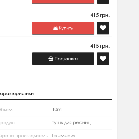
415 грн.
Купить
415 грн.
Предзаказ
арактеристики
10ml
Объем
тушь для ресниц
родукт
Германия
трана-производитель