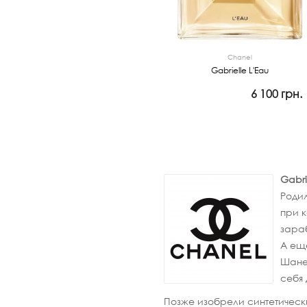
Chanel
Gabrielle L'Eau
6 100 грн.
Просмотр
Gabri
Родил
при 
зараб
А ещ
Шанел
себя
Позже изобрели синтетически