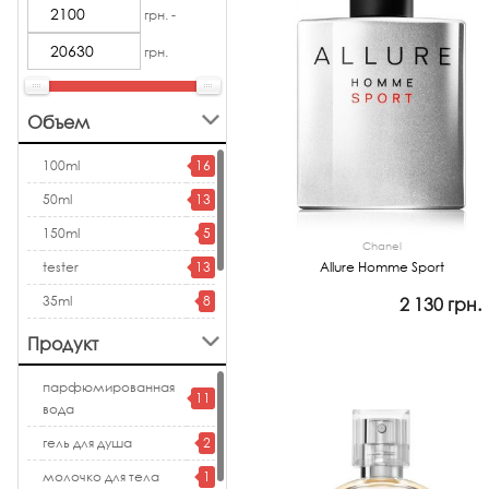
грн. -
грн.
Объем
100ml
16
50ml
13
150ml
5
Chanel
Allure Homme Sport
tester
13
35ml
8
2 130 грн.
75ml
4
Продукт
Просмотр
200ml
4
парфюмированная
11
вода
гель для душа
2
молочко для тела
1