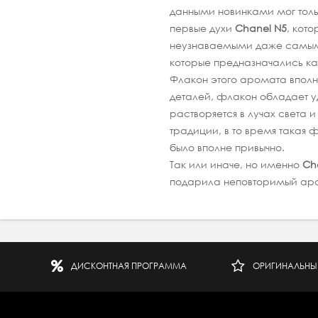
данными новинками мог тол
первые духи
Chanel N5
, кот
неузнаваемыми даже самым
которые предназначались как
Флакон этого аромата вполн
деталей, флакон обладает у
растворяется в лучах света
традиции, в то время такая
было вполне привычно.
Так или иначе, но именно
Ch
подарила неповторимый ар
ДИСКОНТНАЯ ПРОГРАММА
ОРИГИНАЛЬНЫ