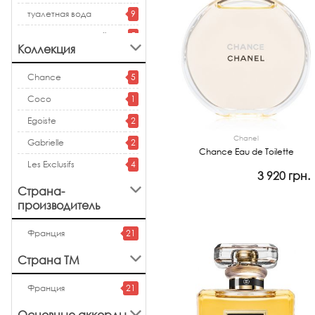
туалетная вода
9
дезодорант-спрей
5
Коллекция
deostick
3
Chance
5
одеколон
1
Coco
1
Egoiste
2
Chanel
Gabrielle
2
Chance Eau de Toilette
Les Exclusifs
4
3 920 грн.
Страна-
Просмотр
производитель
Франция
21
Страна ТМ
Франция
21