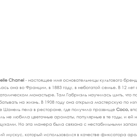
elle Chanel
- настоящее имя основательницы культового брен
ась она во Франции, в 1883 году, в небогатой семье. В 12 лет
католическом монастыре. Там Габриэль научилась шить, что п
атывать на жизнь. В 1908 году она открыла мастерскую по из
е Шанель пела в ресторане, где получила прозвище
Coco,
впо
ь не любила цветочные ароматы, популярные в те годы, и ей 
 духами. Но эта манера была связана с нестабильными зап
й мускус, который использовался в качестве фиксатора арома