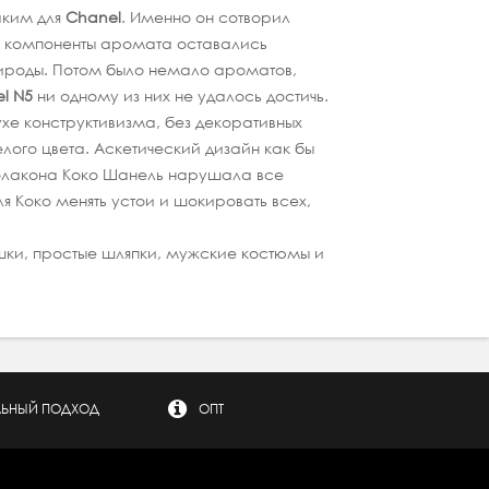
аким для
Chanel
. Именно он сотворил
ые компоненты аромата оставались
рироды. Потом было немало ароматов,
l N5
ни одному из них не удалось достичь.
ухе конструктивизма, без декоративных
ого цвета. Аскетический дизайн как бы
 флакона Коко Шанель нарушала все
 Коко менять устои и шокировать всех,
шки, простые шляпки, мужские костюмы и
ЬНЫЙ ПОДХОД
ОПТ