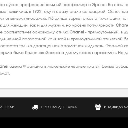
ько супер профессиональный парфюмер и Эрнест Бо стал т
орые появились в 1922 году и сразу стали сенсацией. Основн
и опытными «носами».
N5
олицетворяет отказ от имитации п
 для женщин, так и для мужчин, но уровня популярности
Chane
е соответствует основному стилю
Chanel
- прямоугольный, в д
длиненной прозрачной крышкой и прямоугольной этикеткой бел
 и остается только драгоценная ароматная жидкость. Формой
 форма была более свойственна для мужских парфюмов. Но для
anel
одела Францию в маленькие черные платья, белые руба
омат.
Й ТОВАР
СРОЧНАЯ ДОСТАВКА
ИНДИВИДУАЛ