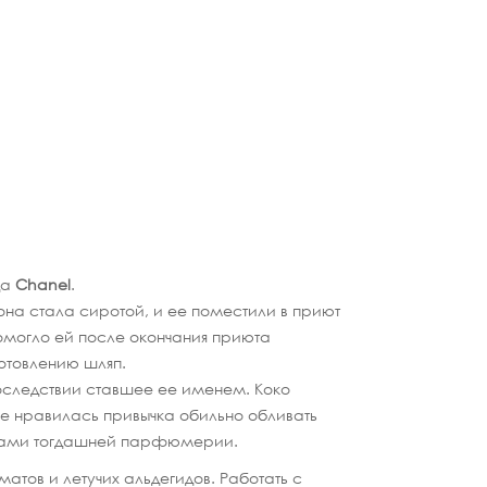
да
Chanel
.
 она стала сиротой, и ее поместили в приют
омогло ей после окончания приюта
готовлению шляп.
следствии ставшее ее именем. Коко
не нравилась привычка обильно обливать
ахами тогдашней парфюмерии.
тов и летучих альдегидов. Работать с